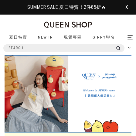
SUMMER SALE 夏日特賣！2件85折🔥
X
夏日特賣
NEW IN
現貨專區
GINNY聯名
Tog
nav