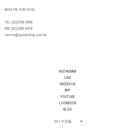
MON-FRI, 9:00-18:00
TEL:(02)2995-9996
FAX:(02)2995-9978
service@queenshop.com.tw
INSTAGRAM
LINE
FACEBOOK
APP
YOUTUBE
LOOKBOOK
BLOG