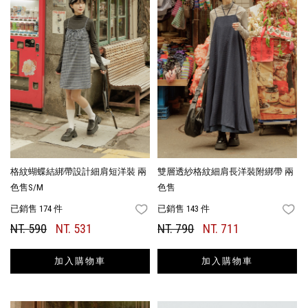
格紋蝴蝶結綁帶設計細肩短洋裝 兩
雙層透紗格紋細肩長洋裝附綁帶 兩
色售S/M
色售
已銷售 174 件
已銷售 143 件
FAVORITES
FA
NT. 590
NT. 531
NT. 790
NT. 711
加入購物車
加入購物車