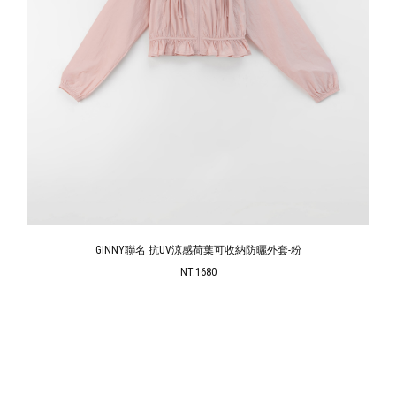
GINNY聯名 抗UV涼感荷葉可收納防曬外套-粉
NT.1680