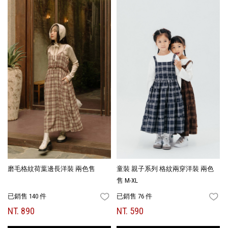
磨毛格紋荷葉邊長洋裝 兩色售
童裝 親子系列 格紋兩穿洋裝 兩色
售 M-XL
已銷售 140 件
已銷售 76 件
FAVORITES
FA
NT. 890
NT. 590