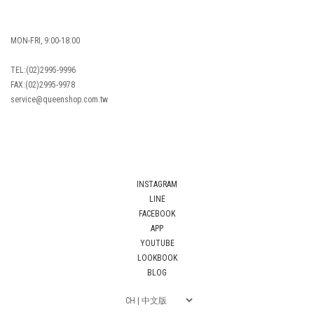
MON-FRI, 9:00-18:00
TEL:(02)2995-9996
FAX:(02)2995-9978
service@queenshop.com.tw
INSTAGRAM
LINE
FACEBOOK
APP
YOUTUBE
LOOKBOOK
BLOG