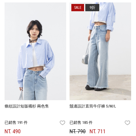
9折
條紋設計短版襯杉 兩色售
鬚邊設計直筒牛仔褲 S/M/L
已銷售 191 件
已銷售 185 件
FAVORITES
FA
NT. 490
NT. 790
NT. 711