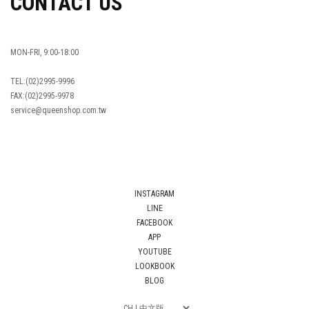
CONTACT US
MON-FRI, 9:00-18:00
TEL:(02)2995-9996
FAX:(02)2995-9978
service@queenshop.com.tw
INSTAGRAM
LINE
FACEBOOK
APP
YOUTUBE
LOOKBOOK
BLOG