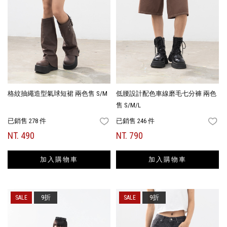
格紋抽繩造型氣球短裙 兩色售 S/M
低腰設計配色車線磨毛七分褲 兩色
售 S/M/L
已銷售 278 件
已銷售 246 件
FAVORITES
FA
NT. 490
NT. 790
加入購物車
加入購物車
9折
9折