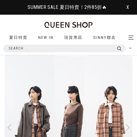
SUMMER SALE 夏日特賣！2件85折🔥
X
夏日特賣
NEW IN
現貨專區
GINNY聯名
Tog
nav