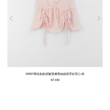
GINNY聯名點點抓皺透膚蕾絲細肩罩衫背心-粉
NT.690