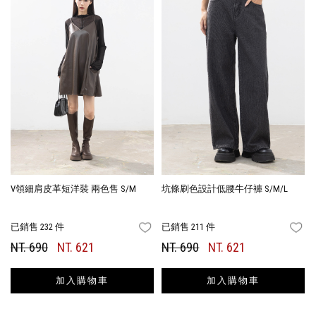
V領細肩皮革短洋裝 兩色售 S/M
坑條刷色設計低腰牛仔褲 S/M/L
已銷售 232 件
已銷售 211 件
FAVORITES
FA
NT. 690
NT. 621
NT. 690
NT. 621
加入購物車
加入購物車