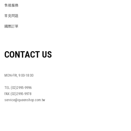
REWARDS POINTS
售後服務
RETURN POLICY
常見問題
FAQ
國際訂單
OVERSEAS ORDERS
CONTACT US
MON-FRI, 9:00-18:00
TEL:(02)2995-9996
FAX:(02)2995-9978
service@queenshop.com.tw