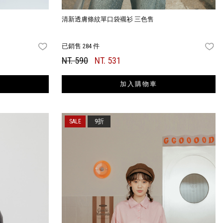
售
清新透膚條紋單口袋襯衫 三色售
已銷售 284 件
FAVORITES
FA
NT. 590
NT. 531
加入購物車
9折