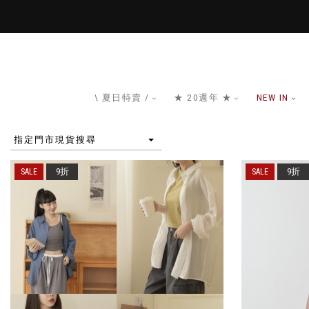
\ 夏日特賣 /
★ 20週年 ★
NEW IN
指定門市現貨搜尋
9折
9折