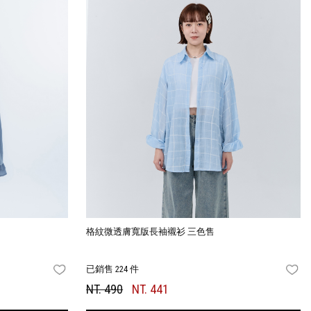
格紋微透膚寬版長袖襯衫 三色售
已銷售 224 件
FAVORITES
FA
NT. 490
NT. 441