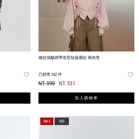
條紋抽皺綁帶造型短版襯衫 兩色售
已銷售 262 件
FAVORITES
FA
NT. 590
NT. 531
加入購物車
9折