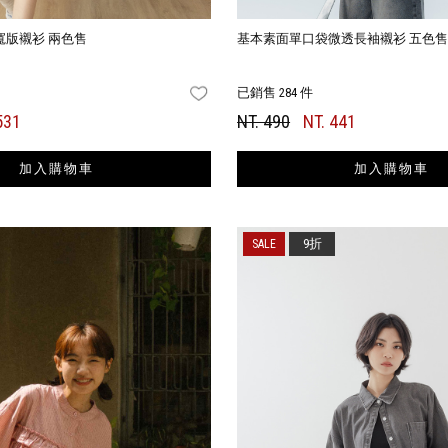
寬版襯衫 兩色售
基本素面單口袋微透長袖襯衫 五色
已銷售 284 件
FAVORITES
531
NT. 490
NT. 441
加入購物車
加入購物車
9折