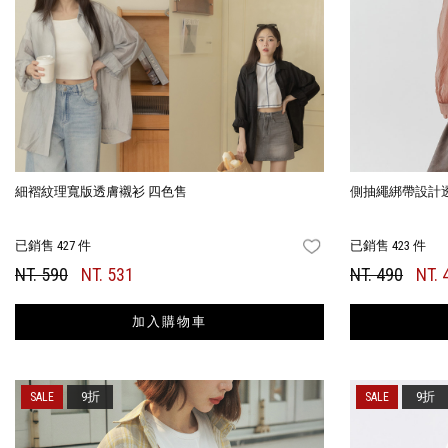
細褶紋理寬版透膚襯衫 四色售
側抽繩綁帶設計
已銷售 427 件
已銷售 423 件
FAVORITES
NT. 590
NT. 531
NT. 490
NT. 
加入購物車
9折
9折