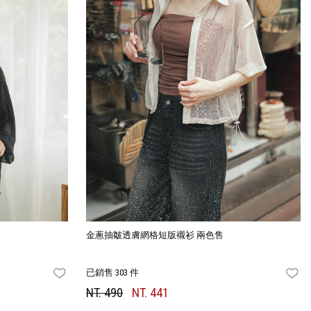
金蔥抽皺透膚網格短版襯衫 兩色售
已銷售 303 件
FAVORITES
FA
NT. 490
NT. 441