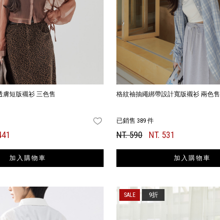
透膚短版襯衫 三色售
格紋袖抽繩綁帶設計寬版襯衫 兩色
已銷售 389 件
FAVORITES
441
NT. 590
NT. 531
加入購物車
加入購物車
9折