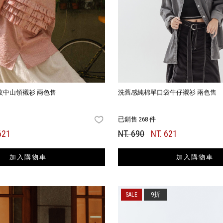
紋中山領襯衫 兩色售
洗舊感純棉單口袋牛仔襯衫 兩色售
已銷售 268 件
FAVORITES
621
NT. 690
NT. 621
加入購物車
加入購物車
9折