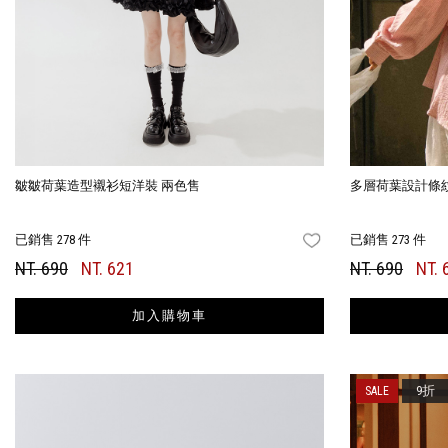
皺皺荷葉造型襯衫短洋裝 兩色售
多層荷葉設計條
已銷售 278 件
已銷售 273 件
FAVORITES
NT. 690
NT. 621
NT. 690
NT. 
加入購物車
9折