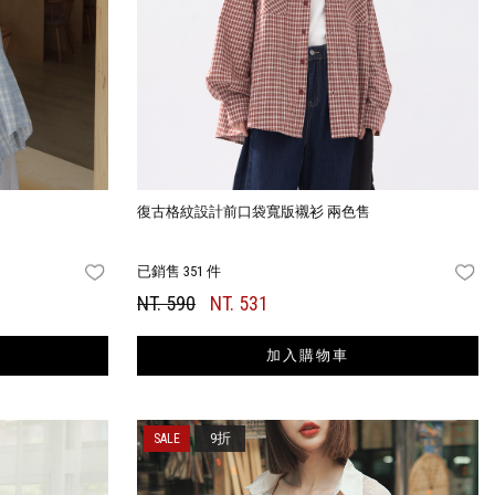
售
復古格紋設計前口袋寬版襯衫 兩色售
已銷售 351 件
FAVORITES
FA
NT. 590
NT. 531
加入購物車
9折