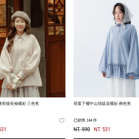
膚剪接長袖襯衫 三色售
荷葉下襬中山領緹花襯衫 兩色售
已銷售 244 件
FAVORITES
531
NT. 590
NT. 531