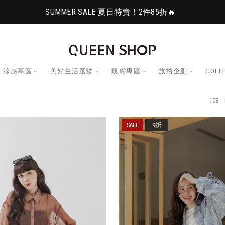
SUMMER SALE 夏日特賣！2件85折🔥
涼感專區
美好生活選物
現貨專區
旅拍企劃
COLL
108 
9折