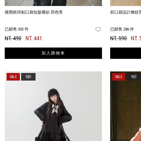
後開衩排釦口袋短版襯衫 四色售
前口袋設計條紋
已銷售 303 件
已銷售 286 件
FAVORITES
NT. 490
NT. 441
NT. 590
NT. 
加入購物車
9折
9折