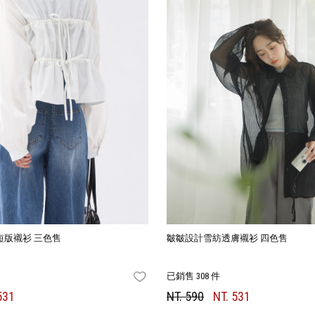
短版襯衫 三色售
皺皺設計雪紡透膚襯衫 四色售
已銷售 308 件
FAVORITES
531
NT. 590
NT. 531