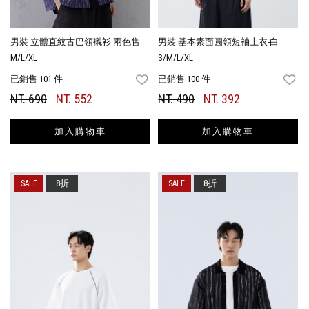
男裝 立體直紋古巴領襯衫 兩色售
男裝 基本素面圓領短袖上衣-白
M/L/XL
S/M/L/XL
已銷售 101 件
已銷售 100 件
FAVORITES
FA
NT. 690
NT. 552
NT. 490
NT. 392
加入購物車
加入購物車
8折
8折