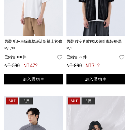
男裝 配色車線織標設計短袖上衣-白
男裝 鏤空直紋POLO領針織短袖-黑
M/L/XL
M/L
已銷售 100 件
已銷售 99 件
FAVORITES
FA
NT. 590
NT.472
NT. 890
NT.712
加入購物車
加入購物車
8折
8折