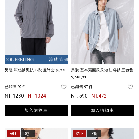
男裝 涼感抽繩抗UV防曬外套-灰M/L
男裝 基本素面刷刷短袖襯衫 三色售
S/M/L/XL
已銷售 99 件
已銷售 97 件
FAVORITES
FA
NT. 1280
NT.1024
NT. 590
NT.472
加入購物車
加入購物車
8折
8折