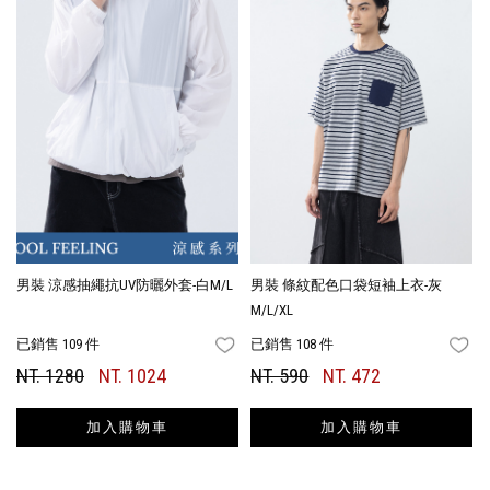
男裝 涼感抽繩抗UV防曬外套-白M/L
男裝 條紋配色口袋短袖上衣-灰
M/L/XL
已銷售 109 件
已銷售 108 件
FAVORITES
FA
NT. 1280
NT. 1024
NT. 590
NT. 472
加入購物車
加入購物車