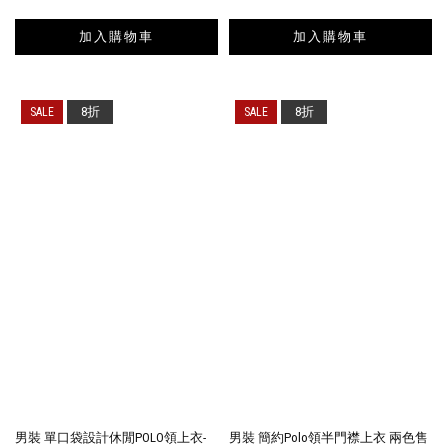
加入購物車
加入購物車
8折
8折
男裝 單口袋設計休閒POLO領上衣-
男裝 簡約Polo領半門襟上衣 兩色售