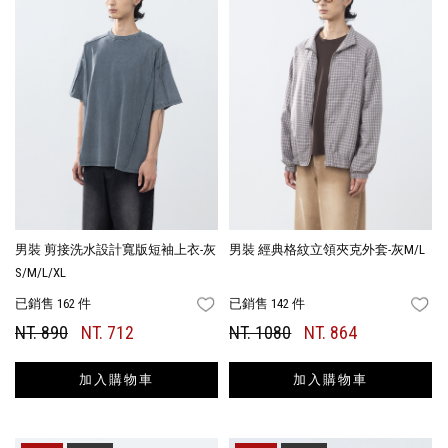
男裝 剪接洗水設計寬版短袖上衣-灰
男裝 經典格紋立領夾克外套-灰M/L
S/M/L/XL
已銷售 162 件
已銷售 142 件
FAVORITES
FA
NT. 890
NT. 712
NT. 1080
NT. 864
加入購物車
加入購物車