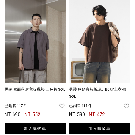
男裝 素面落肩寬版襯衫 三色售 S-XL
男裝 厚磅寬短版設計BOXY上衣-咖
S-XL
已銷售 117 件
已銷售 115 件
FAVORITES
FA
NT. 690
NT. 552
NT. 590
NT. 472
加入購物車
加入購物車