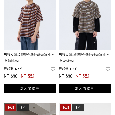
男裝立體紋理配色條紋針織短袖上
男裝立體紋理配色條紋針織短袖上
衣-咖啡M/L
衣-灰綠M/L
已銷售 125 件
已銷售 118 件
FAVORITES
FA
NT. 690
NT. 552
NT. 690
NT. 552
加入購物車
加入購物車
8折
8折