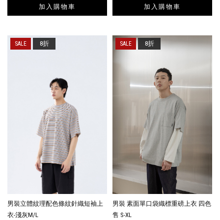
加入購物車
加入購物車
8折
8折
男裝立體紋理配色條紋針織短袖上
男裝 素面單口袋織標重磅上衣 四色
衣-淺灰M/L
售 S-XL