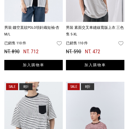
男裝 鏤空直紋POLO領針織短袖-杏
男裝 素面交叉車縫線寬版上衣 三色
M/L
售 S-XL
已銷售 110 件
已銷售 110 件
FAVORITES
FA
NT. 890
NT. 712
NT. 590
NT. 472
加入購物車
加入購物車
8折
8折