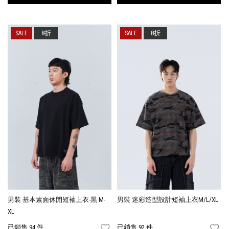
8折
8折
男裝 基本素面休閒短袖上衣-黑 M-
男裝 迷彩造型設計短袖上衣M/L/XL
XL
已銷售 94 件
已銷售 92 件
FAVORITES
FA