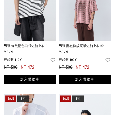
男裝 條紋配色口袋短袖上衣-白
男裝 配色條紋寬版短袖上衣-粉
M/L/XL
M/L/XL
已銷售 110 件
已銷售 109 件
FAVORITES
FA
NT. 590
NT. 472
NT. 590
NT. 472
加入購物車
加入購物車
8折
8折