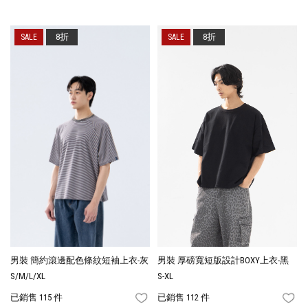
8折
8折
男裝 簡約滾邊配色條紋短袖上衣-灰
男裝 厚磅寬短版設計BOXY上衣-黑
S/M/L/XL
S-XL
已銷售 115 件
已銷售 112 件
FAVORITES
FA