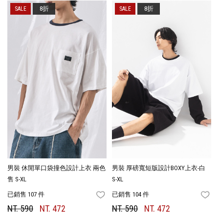
8折
8折
男裝 休閒單口袋撞色設計上衣 兩色
男裝 厚磅寬短版設計BOXY上衣-白
售 S-XL
S-XL
已銷售 107 件
已銷售 104 件
FAVORITES
FA
NT. 590
NT. 472
NT. 590
NT. 472