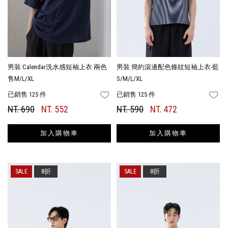
男裝 Calendar洗水感短袖上衣 兩色
男裝 簡約滾邊配色條紋短袖上衣-藍
售M/L/XL
S/M/L/XL
已銷售 125 件
已銷售 125 件
FAVORITES
FA
NT. 690
NT. 552
NT. 590
NT. 472
加入購物車
加入購物車
8折
8折