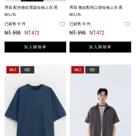
男裝 配色條紋寬版短袖上衣-黑
男裝 條紋配色口袋短袖上衣-黑
M/L/XL
M/L/XL
已銷售 91 件
已銷售 91 件
FAVORITES
FA
NT. 590
NT.472
NT. 590
NT.472
加入購物車
加入購物車
8折
8折