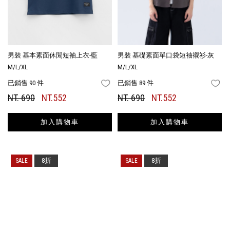
男裝 基本素面休閒短袖上衣-藍
男裝 基礎素面單口袋短袖襯衫-灰
M/L/XL
M/L/XL
已銷售 90 件
已銷售 89 件
FAVORITES
FA
NT. 690
NT.552
NT. 690
NT.552
加入購物車
加入購物車
8折
8折