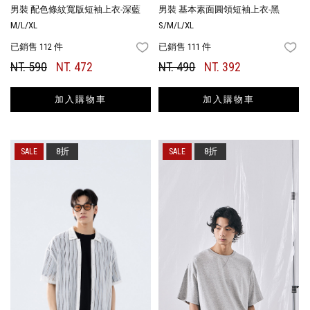
男裝 配色條紋寬版短袖上衣-深藍
男裝 基本素面圓領短袖上衣-黑
M/L/XL
S/M/L/XL
已銷售 112 件
已銷售 111 件
FAVORITES
FA
NT. 590
NT. 472
NT. 490
NT. 392
加入購物車
加入購物車
8折
8折