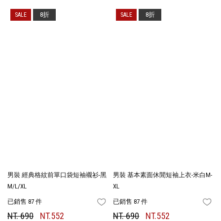
8折
8折
男裝 經典格紋前單口袋短袖襯衫-黑
男裝 基本素面休閒短袖上衣-米白M-
M/L/XL
XL
已銷售 87 件
已銷售 87 件
FAVORITES
FA
NT. 690
NT.552
NT. 690
NT.552