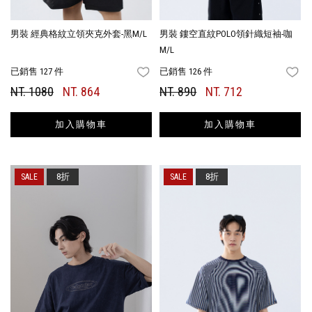
男裝 經典格紋立領夾克外套-黑M/L
男裝 鏤空直紋POLO領針織短袖-咖
M/L
已銷售 127 件
已銷售 126 件
FAVORITES
FA
NT. 1080
NT. 864
NT. 890
NT. 712
加入購物車
加入購物車
8折
8折