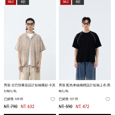
8折
8折
男裝 古巴領暈染設計短袖襯衫-卡其
男裝 配色車線織標設計短袖上衣-黑
S/M/L/XL
M/L/XL
已銷售 139 件
已銷售 137 件
FAVORITES
FA
NT. 790
NT. 632
NT. 590
NT. 472