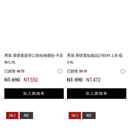
男裝 基礎素面單口袋短袖襯衫-卡其
男裝 厚磅寬短版設計BOXY上衣-藍
M/L/XL
S-XL
已銷售 88 件
已銷售 88 件
FAVORITES
FA
NT. 690
NT.552
NT. 590
NT.472
加入購物車
加入購物車
8折
8折