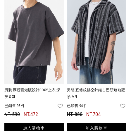
男裝 厚磅寬短版設計BOXY上衣-深
男裝 直條紋鏤空針織古巴領短袖襯
灰 S-XL
衫 M/L
已銷售 95 件
已銷售 94 件
FAVORITES
FA
NT. 590
NT.472
NT. 880
NT.704
加入購物車
加入購物車