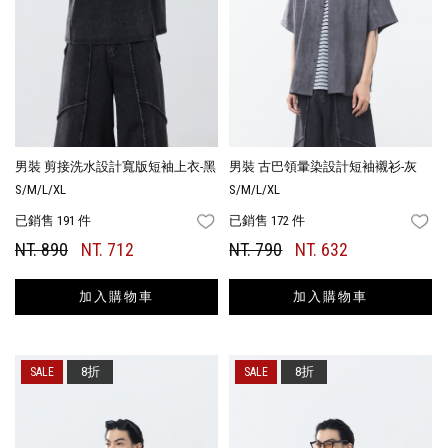
男裝 剪接洗水設計寬版短袖上衣-黑
男裝 古巴領暈染設計短袖襯衫-灰
S/M/L/XL
S/M/L/XL
已銷售 191 件
已銷售 172 件
FAVORITES
FA
NT. 890
NT. 712
NT. 790
NT. 632
加入購物車
加入購物車
8折
8折