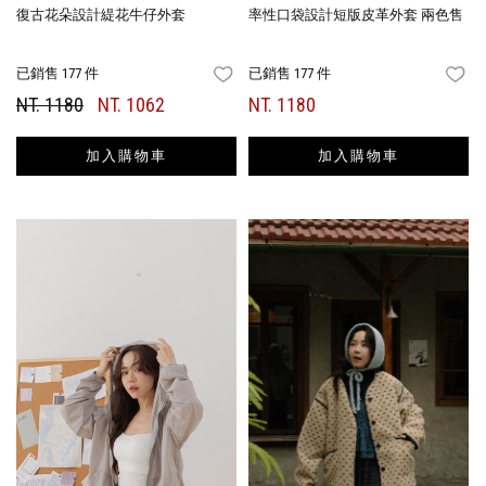
復古花朵設計緹花牛仔外套
率性口袋設計短版皮革外套 兩色售
已銷售 177 件
已銷售 177 件
FAVORITES
FA
NT. 1180
NT. 1062
NT. 1180
加入購物車
加入購物車