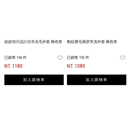
娃娃領片設計仿羊羔毛外套 兩色售
豹紋磨毛兩穿夾克外套 兩色售
已銷售 156 件
已銷售 152 件
FAVORITES
FA
NT. 1180
NT. 1080
加入購物車
加入購物車