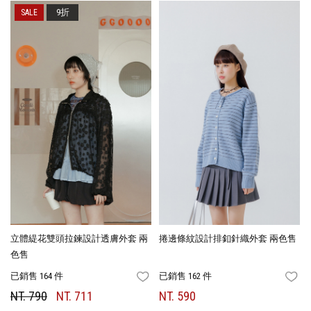
9折
立體緹花雙頭拉鍊設計透膚外套 兩
捲邊條紋設計排釦針織外套 兩色售
色售
已銷售 164 件
已銷售 162 件
FAVORITES
FA
NT. 790
NT. 711
NT. 590