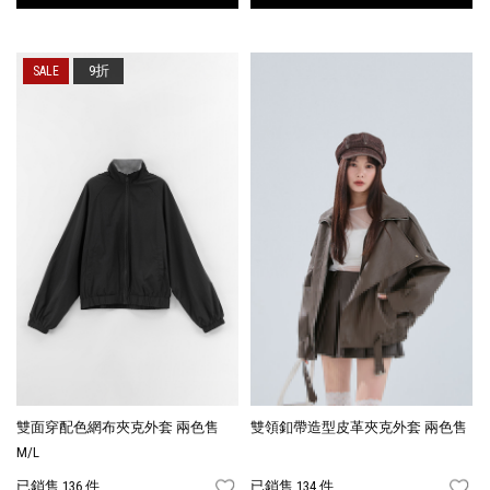
9折
雙面穿配色網布夾克外套 兩色售
雙領釦帶造型皮革夾克外套 兩色售
M/L
已銷售 136 件
已銷售 134 件
FAVORITES
FA