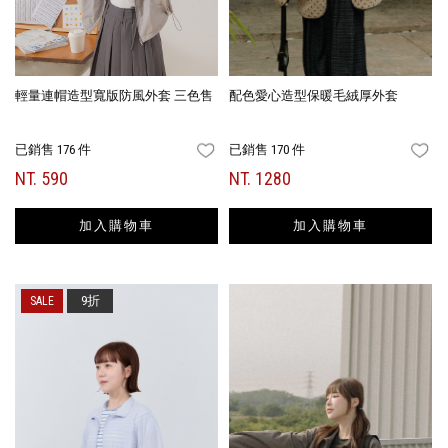
輕量連帽造型寬版防風外套 三色售
配色愛心造型保暖毛絨厚外套
已銷售 176 件
已銷售 170 件
FAVORITES
FA
NT. 590
NT. 1280
加入購物車
加入購物車
9折