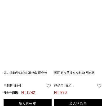
復古排釦雙口袋皮革外套 兩色售
素面層次剪接夾克外套 兩色售
已銷售 138 件
已銷售 136 件
FAVORITES
FA
NT. 1380
NT.1242
NT. 890
加入購物車
加入購物車