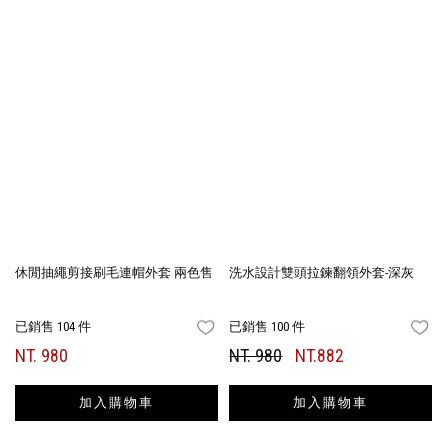
休閒抽繩剪接刷毛連帽外套 兩色售
洗水設計雙頭拉鍊翻領外套-深灰
已銷售 104 件
已銷售 100 件
FAVORITES
FA
NT. 980
NT. 980
NT.882
加入購物車
加入購物車