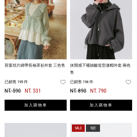
荷葉領片綁帶長袖罩衫外套 三色售
休閒感下襬抽皺造型連帽外套 兩色
售
已銷售 199 件
已銷售 194 件
FAVORITES
FA
NT. 590
NT. 531
NT. 890
NT. 790
加入購物車
加入購物車
9折