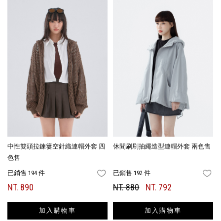
中性雙頭拉鍊簍空針織連帽外套 四
休閒刷刷抽繩造型連帽外套 兩色售
色售
已銷售 194 件
已銷售 192 件
FAVORITES
FA
NT. 890
NT. 880
NT. 792
加入購物車
加入購物車