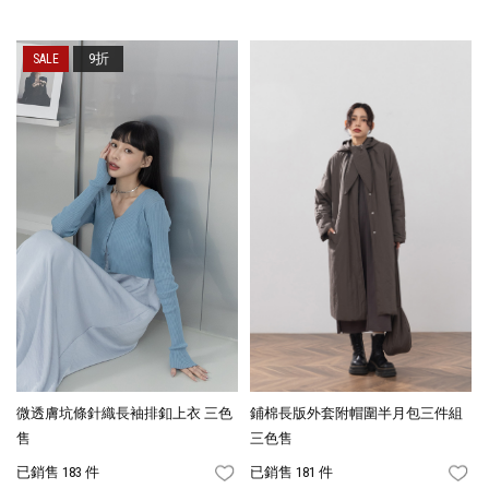
9折
微透膚坑條針織長袖排釦上衣 三色
鋪棉長版外套附帽圍半月包三件組
售
三色售
已銷售 183 件
已銷售 181 件
FAVORITES
FA