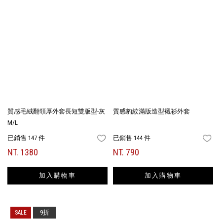
質感毛絨翻領厚外套長短雙版型-灰
質感豹紋滿版造型襯衫外套
M/L
已銷售 147 件
已銷售 144 件
FAVORITES
FA
NT. 1380
NT. 790
加入購物車
加入購物車
9折