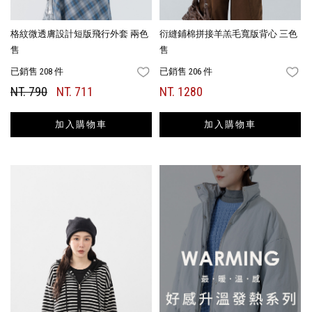
格紋微透膚設計短版飛行外套 兩色
衍縫鋪棉拼接羊羔毛寬版背心 三色
售
售
已銷售 208 件
已銷售 206 件
FAVORITES
FA
NT. 790
NT. 711
NT. 1280
加入購物車
加入購物車