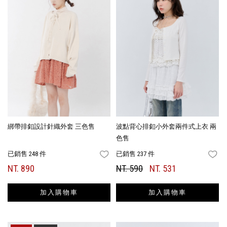
綁帶排釦設計針織外套 三色售
波點背心排釦小外套兩件式上衣 兩
色售
已銷售 248 件
已銷售 237 件
FAVORITES
FA
NT. 890
NT. 590
NT. 531
加入購物車
加入購物車