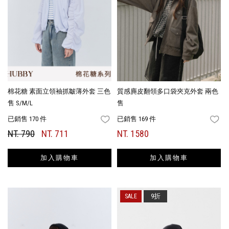
棉花糖 素面立領袖抓皺薄外套 三色
質感麂皮翻領多口袋夾克外套 兩色
售 S/M/L
售
已銷售 170 件
已銷售 169 件
FAVORITES
FA
NT. 790
NT. 711
NT. 1580
加入購物車
加入購物車
9折