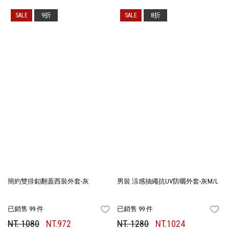
9折
8折
簡約雙排釦翻蓋西裝外套-灰
男裝 涼感抽繩抗UV防曬外套-灰M/L
已銷售 99 件
已銷售 99 件
FAVORITES
FA
NT. 1080
NT.972
NT. 1280
NT.1024