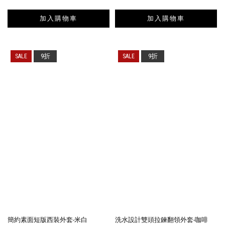
加入購物車
加入購物車
9折
9折
簡約素面短版西裝外套-米白
洗水設計雙頭拉鍊翻領外套-咖啡