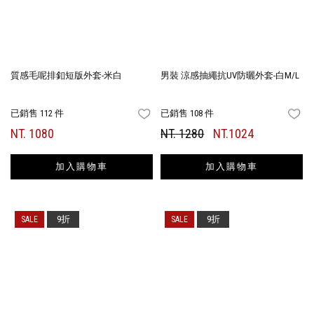
質感毛呢排釦短版外套-米白
男裝 涼感抽繩抗UV防曬外套-白M/L
已銷售 112 件
已銷售 108 件
FAVORITES
FA
NT. 1080
NT. 1280
NT.1024
加入購物車
加入購物車
9折
9折