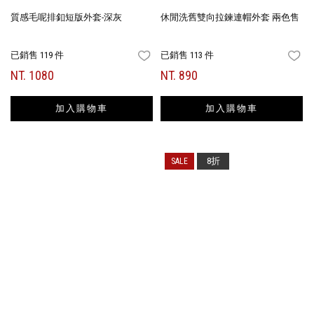
質感毛呢排釦短版外套-深灰
休閒洗舊雙向拉鍊連帽外套 兩色售
已銷售 119 件
已銷售 113 件
FAVORITES
FA
NT. 1080
NT. 890
加入購物車
加入購物車
8折