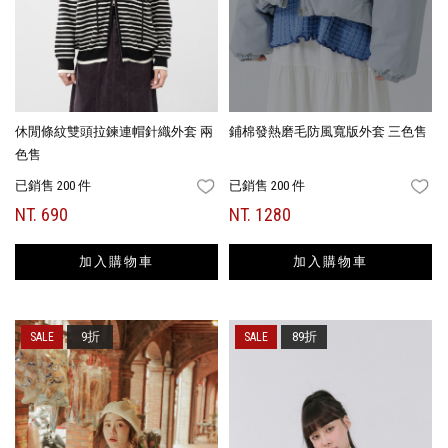
休閒條紋雙頭拉鍊連帽針織外套 兩
鋪棉發熱磨毛防風寬版外套 三色售
色售
已銷售 200 件
已銷售 200 件
FAVORITES
FA
NT. 690
NT. 1280
加入購物車
加入購物車
9折
89折