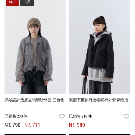
9折
抓皺設計透膚立領網紗外套 三色售
素面下擺抽繩連帽鋪棉外套 兩色售
已銷售 230 件
已銷售 218 件
FAVORITES
FA
NT. 790
NT. 711
NT. 980