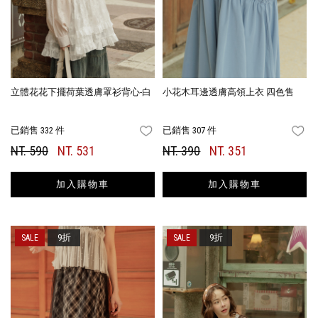
立體花花下擺荷葉透膚罩衫背心-白
小花木耳邊透膚高領上衣 四色售
已銷售 332 件
已銷售 307 件
FAVORITES
FA
NT. 590
NT. 531
NT. 390
NT. 351
加入購物車
加入購物車
9折
9折