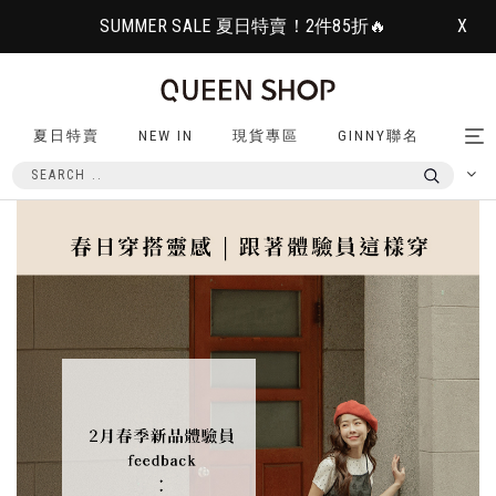
SUMMER SALE 夏日特賣！2件85折🔥
X
夏日特賣
NEW IN
現貨專區
GINNY聯名
Tog
nav