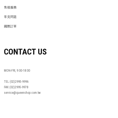
REWARDS POINTS
售後服務
RETURN POLICY
常見問題
FAQ
國際訂單
OVERSEAS ORDERS
CONTACT US
MON-FRI, 9:00-18:00
TEL:(02)2995-9996
FAX:(02)2995-9978
service@queenshop.com.tw