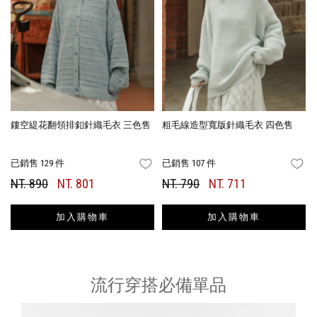
鏤空緹花翻領排釦針織毛衣 三色售
粗毛線造型寬版針織毛衣 四色售
已銷售 129 件
已銷售 107 件
FAVORITES
FA
NT. 890
NT. 801
NT. 790
NT. 711
加入購物車
加入購物車
流行穿搭必備單品