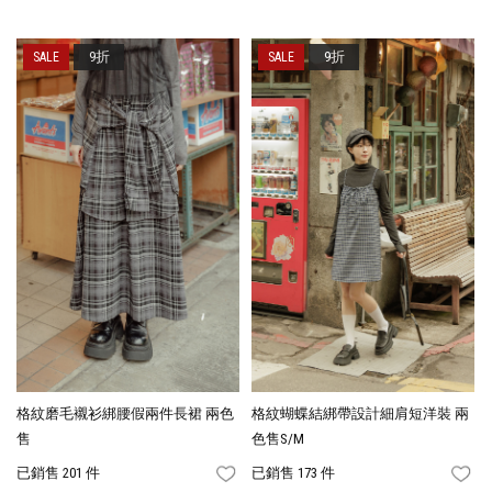
9折
9折
格紋磨毛襯衫綁腰假兩件長裙 兩色
格紋蝴蝶結綁帶設計細肩短洋裝 兩
售
色售S/M
已銷售 201 件
已銷售 173 件
FAVORITES
FA