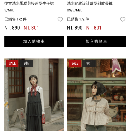
復古洗水蛋糕剪接造型牛仔裙
洗水豹紋設計繭型斜紋長褲
S/M/L
XS/S/M/L
已銷售 172 件
已銷售 172 件
FAVORITES
FA
NT. 890
NT. 801
NT. 890
NT. 801
加入購物車
加入購物車
9折
9折