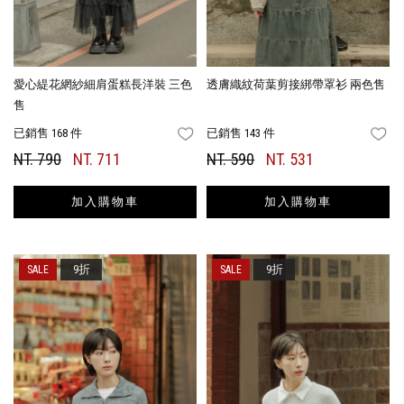
愛心緹花網紗細肩蛋糕長洋裝 三色
透膚織紋荷葉剪接綁帶罩衫 兩色售
售
已銷售 168 件
已銷售 143 件
FAVORITES
FA
NT. 790
NT. 711
NT. 590
NT. 531
加入購物車
加入購物車
9折
9折