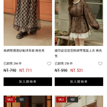
格網雙層透紗氣球長裙 兩色售
鏤空緹花造型附綁帶寬版上衣 兩色
售
已銷售 266 件
已銷售 256 件
FAVORITES
FA
NT. 790
NT. 711
NT. 590
NT. 531
加入購物車
加入購物車
9折
9折