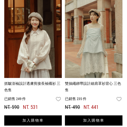
抓皺澎袖設計透膚剪接長袖襯衫 三
雙抽繩綁帶設計細肩罩衫背心 三色
色售
售
已銷售 249 件
已銷售 235 件
FAVORITES
FA
NT. 590
NT. 531
NT. 490
NT. 441
加入購物車
加入購物車