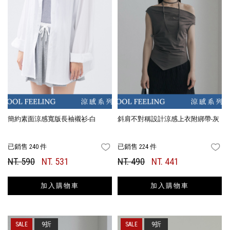
簡約素面涼感寬版長袖襯衫-白
斜肩不對稱設計涼感上衣附綁帶-灰
已銷售 240 件
已銷售 224 件
FAVORITES
FA
NT. 590
NT. 531
NT. 490
NT. 441
加入購物車
加入購物車
9折
9折