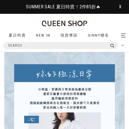
SUMMER SALE 夏日特賣！2件85折🔥
X
夏日特賣
NEW IN
現貨專區
GINNY聯名
Tog
nav