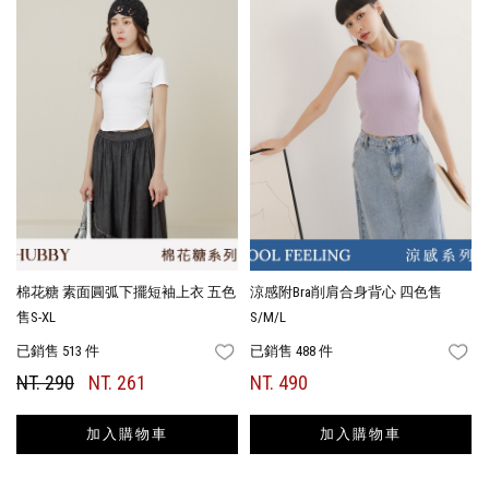
棉花糖 素面圓弧下擺短袖上衣 五色
涼感附Bra削肩合身背心 四色售
售S-XL
S/M/L
已銷售 513 件
已銷售 488 件
FAVORITES
FA
NT. 290
NT. 261
NT. 490
加入購物車
加入購物車