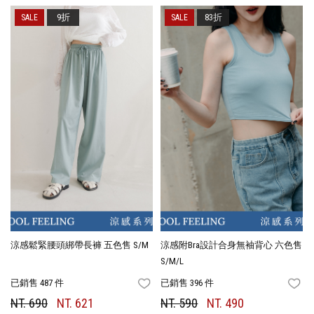
9折
83折
涼感鬆緊腰頭綁帶長褲 五色售 S/M
涼感附Bra設計合身無袖背心 六色售
S/M/L
已銷售 487 件
已銷售 396 件
FAVORITES
FA
NT. 690
NT. 621
NT. 590
NT. 490