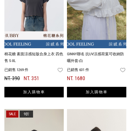
棉花糖 素面涼感短版合身上衣 四色
GINNY聯名 抗UV涼感荷葉可收納防
售 S-XL
曬外套-白
已銷售 1269 件
已銷售 631 件
FAVORITES
FA
NT. 390
NT. 351
NT. 1680
加入購物車
加入購物車
9折