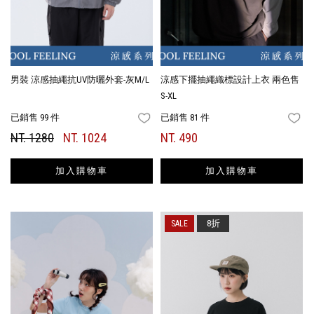
男裝 涼感抽繩抗UV防曬外套-灰M/L
涼感下擺抽繩織標設計上衣 兩色售
S-XL
已銷售 99 件
已銷售 81 件
FAVORITES
FA
NT. 1280
NT. 1024
NT. 490
加入購物車
加入購物車
8折