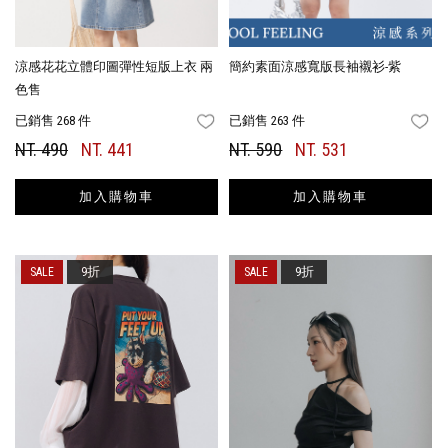
涼感花花立體印圖彈性短版上衣 兩
簡約素面涼感寬版長袖襯衫-紫
色售
已銷售 268 件
已銷售 263 件
FAVORITES
FA
NT. 490
NT. 441
NT. 590
NT. 531
加入購物車
加入購物車
9折
9折