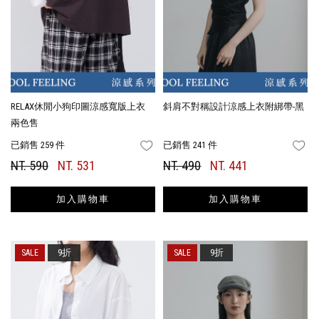
RELAX休閒小狗印圖涼感寬版上衣
斜肩不對稱設計涼感上衣附綁帶-黑
兩色售
已銷售 259 件
已銷售 241 件
FAVORITES
FA
NT. 590
NT. 531
NT. 490
NT. 441
加入購物車
加入購物車
9折
9折