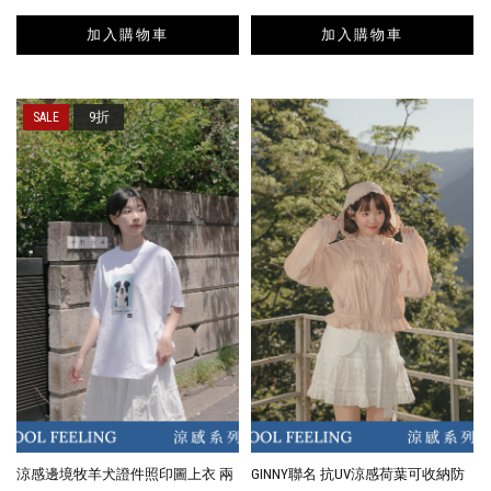
加入購物車
加入購物車
9折
涼感邊境牧羊犬證件照印圖上衣 兩
GINNY聯名 抗UV涼感荷葉可收納防