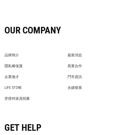
OUR COMPANY
品牌簡介
最新消息
BRAND STORY
NEWS
隱私權保護
異業合作
PRIVACY POLICY
BRAND COOPERATION
企業徵才
門市資訊
WE’RE HIRING!
STORE
LIFE STORE
永續發展
LIFE STORE
永續發展
穿搭特派員招募
穿搭特派員招募
GET HELP