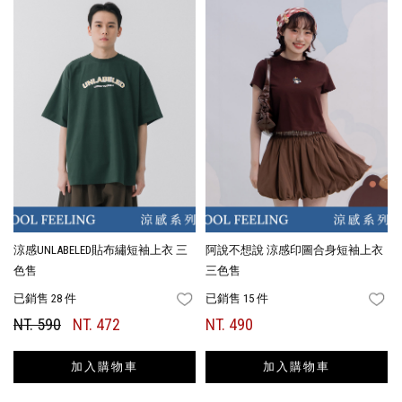
涼感UNLABELED貼布繡短袖上衣 三
阿說不想說 涼感印圖合身短袖上衣
色售
三色售
已銷售 28 件
已銷售 15 件
FAVORITES
FA
NT. 590
NT. 472
NT. 490
加入購物車
加入購物車