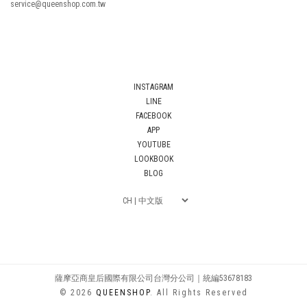
service@queenshop.com.tw
INSTAGRAM
LINE
FACEBOOK
APP
YOUTUBE
LOOKBOOK
BLOG
薩摩亞商皇后國際有限公司台灣分公司｜統編53678183
© 2026
QUEENSHOP
. All Rights Reserved