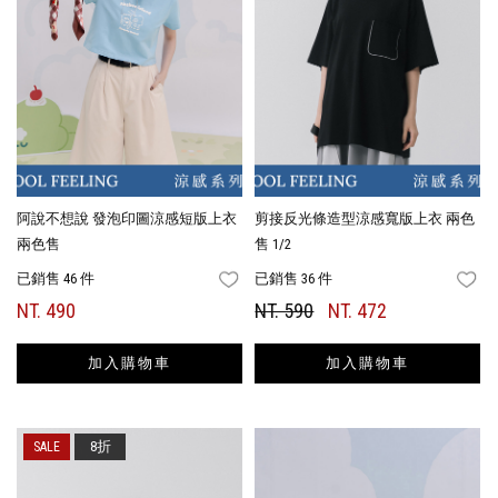
阿說不想說 發泡印圖涼感短版上衣
剪接反光條造型涼感寬版上衣 兩色
兩色售
售 1/2
已銷售 46 件
已銷售 36 件
FAVORITES
FA
NT. 490
NT. 590
NT. 472
加入購物車
加入購物車
8折