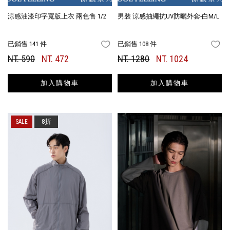
涼感油漆印字寬版上衣 兩色售 1/2
男裝 涼感抽繩抗UV防曬外套-白M/L
已銷售 141 件
已銷售 108 件
FAVORITES
FA
NT. 590
NT. 472
NT. 1280
NT. 1024
加入購物車
加入購物車
8折