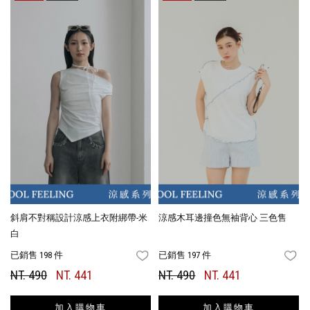
斜肩不對稱設計涼感上衣附綁帶-米
涼感木耳邊撞色無袖背心 三色售
白
已銷售 198 件
已銷售 197 件
FAVORITES
FA
NT. 490
NT. 441
NT. 490
NT. 441
加入購物車
加入購物車