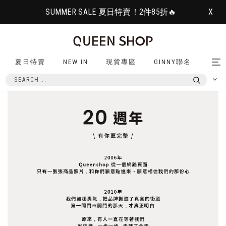
SUMMER SALE 夏日特賣！2件85折🔥
X
夏日特賣
NEW IN
現貨專區
GINNY聯名
Tog
nav