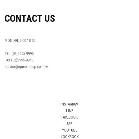
CONTACT US
MON-FRI, 9:00-18:00
TEL:(02)2995-9996
FAX:(02)2995-9978
service@queenshop.com.tw
INSTAGRAM
LINE
FACEBOOK
APP
YOUTUBE
LOOKBOOK