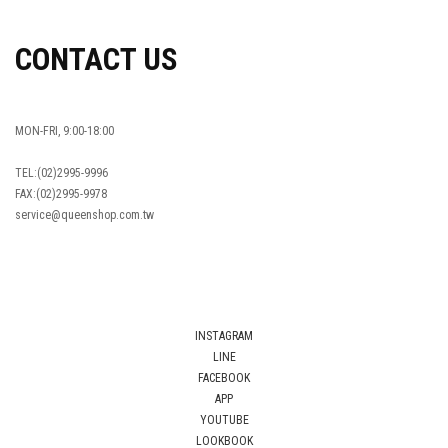
CONTACT US
MON-FRI, 9:00-18:00
TEL:(02)2995-9996
FAX:(02)2995-9978
service@queenshop.com.tw
INSTAGRAM
LINE
FACEBOOK
APP
YOUTUBE
LOOKBOOK