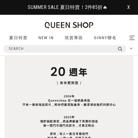
SUMMER SALE 夏日特賣！2件85折🔥
X
夏日特賣
NEW IN
現貨專區
GINNY聯名
Tog
nav