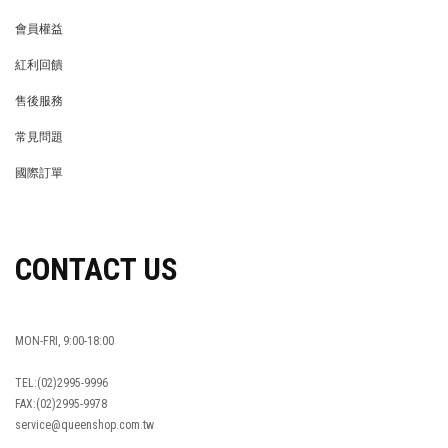
會員權益
MEMBER
紅利回饋
REWARDS POINTS
售後服務
RETURN POLICY
常見問題
FAQ
國際訂單
OVERSEAS ORDERS
CONTACT US
MON-FRI, 9:00-18:00
TEL:(02)2995-9996
FAX:(02)2995-9978
service@queenshop.com.tw