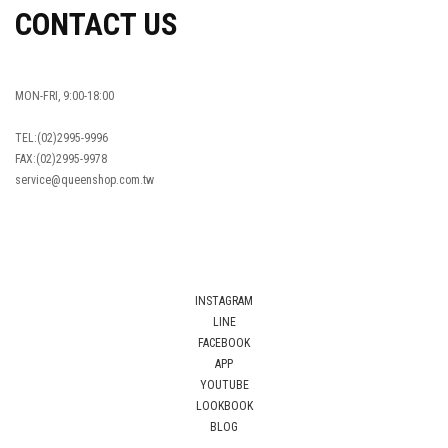
CONTACT US
MON-FRI, 9:00-18:00
TEL:(02)2995-9996
FAX:(02)2995-9978
service@queenshop.com.tw
INSTAGRAM
LINE
FACEBOOK
APP
YOUTUBE
LOOKBOOK
BLOG