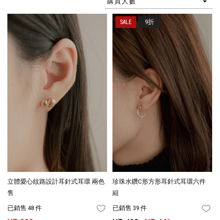
購買人數
9折
立體愛心紋路設計耳針式耳環 兩色
珍珠水鑽C形方形耳針式耳環六件
售
組
已銷售 48 件
已銷售 39 件
FAVORITES
FA