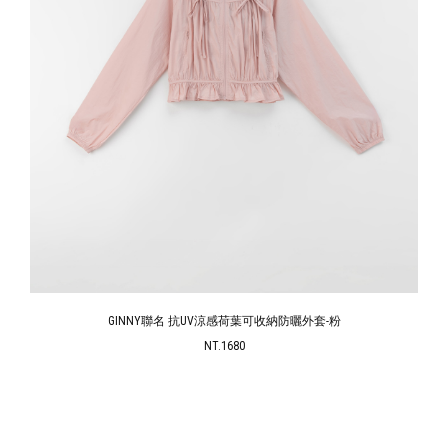
GINNY聯名 抗UV涼感荷葉可收納防曬外套-粉
NT.1680