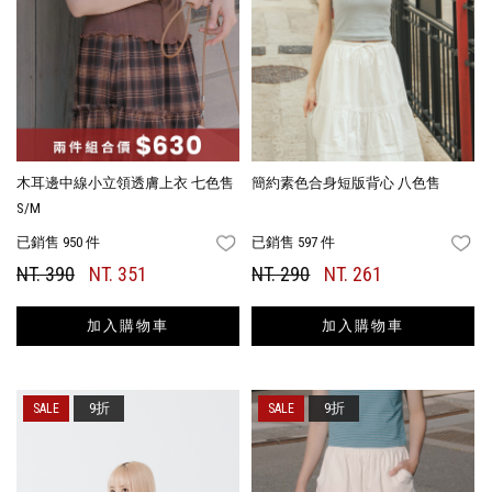
木耳邊中線小立領透膚上衣 七色售
簡約素色合身短版背心 八色售
S/M
已銷售 950 件
已銷售 597 件
FAVORITES
FA
NT. 390
NT. 351
NT. 290
NT. 261
加入購物車
加入購物車
9折
9折