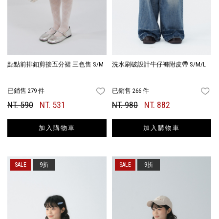
點點前排釦剪接五分裙 三色售 S/M
洗水刷破設計牛仔褲附皮帶 S/M/L
已銷售 279 件
已銷售 266 件
FAVORITES
FA
NT. 590
NT. 531
NT. 980
NT. 882
加入購物車
加入購物車
9折
9折