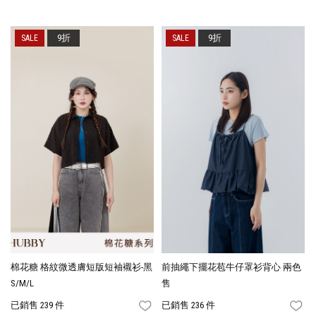
9折
9折
棉花糖 格紋微透膚短版短袖襯衫-黑
前抽繩下擺花苞牛仔罩衫背心 兩色
S/M/L
售
已銷售 239 件
已銷售 236 件
FAVORITES
FA