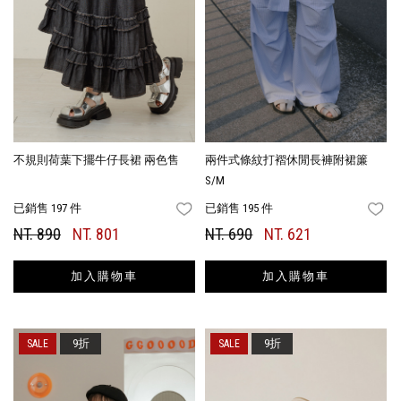
不規則荷葉下擺牛仔長裙 兩色售
兩件式條紋打褶休閒長褲附裙簾
S/M
已銷售 197 件
已銷售 195 件
FAVORITES
FA
NT. 890
NT. 801
NT. 690
NT. 621
加入購物車
加入購物車
9折
9折