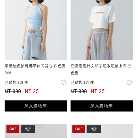
滾邊配色抽繩綁帶休閒背心 四色售
立體泡泡日文印字短版短袖上衣 三
S/M
色售
已銷售 263 件
已銷售 261 件
FAVORITES
FA
NT. 390
NT. 351
NT. 390
NT. 351
加入購物車
加入購物車
9折
9折