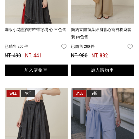
滿版小花壓褶綁帶罩衫背心 三色售
簡約立體荷葉細肩背心寬褲棉麻套
裝 兩色售
已銷售 206 件
已銷售 200 件
FAVORITES
FA
NT. 490
NT. 441
NT. 980
NT. 882
加入購物車
加入購物車
9折
9折