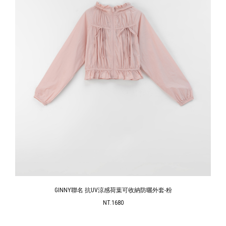
GINNY聯名點點抓皺透膚蕾絲細肩罩衫背心-粉
NT.690