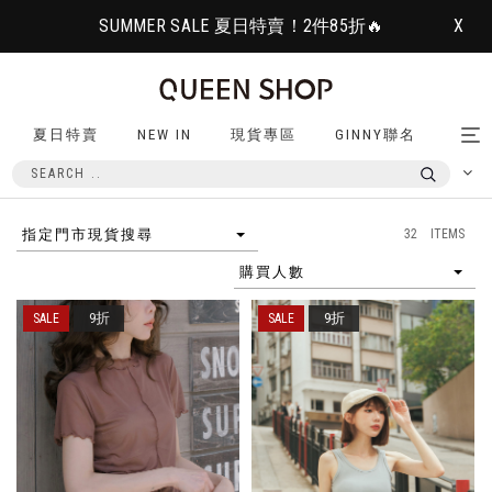
SUMMER SALE 夏日特賣！2件85折🔥
X
夏日特賣
NEW IN
現貨專區
GINNY聯名
Tog
nav
32 ITEMS
指定門市現貨搜尋
購買人數
9折
9折