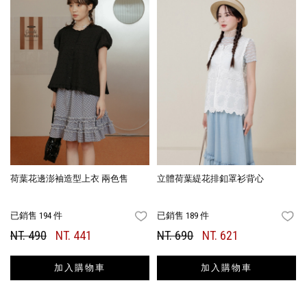
荷葉花邊澎袖造型上衣 兩色售
立體荷葉緹花排釦罩衫背心
已銷售 194 件
已銷售 189 件
FAVORITES
FA
NT. 490
NT. 441
NT. 690
NT. 621
加入購物車
加入購物車