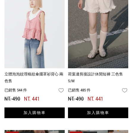
立體泡泡紋理格紋傘擺罩衫背心 兩
荷葉邊剪接設計休閒短褲 三色售
色售
S/M
已銷售 544 件
已銷售 485 件
FAVORITES
FA
NT. 490
NT. 441
NT. 490
NT. 441
加入購物車
加入購物車