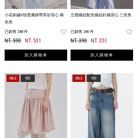
小花刺繡V領透膚綁帶罩衫背心 兩
立體織紋配色條紋針織背心 三色售
色售
已銷售 288 件
已銷售 286 件
FAVORITES
FA
NT. 590
NT. 531
NT. 390
NT. 351
加入購物車
加入購物車
9折
9折