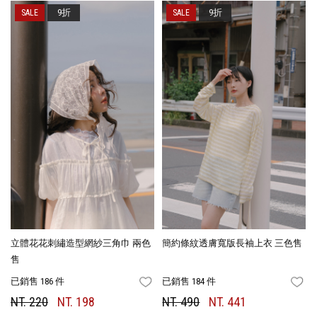
9折
9折
立體花花刺繡造型網紗三角巾 兩色
簡約條紋透膚寬版長袖上衣 三色售
售
已銷售 186 件
已銷售 184 件
FAVORITES
FA
NT. 220
NT. 198
NT. 490
NT. 441