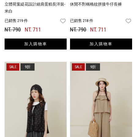
立體荷葉緹花設計細肩蛋糕長洋裝-
休閒不對稱格紋拼接牛仔長褲
米白
已銷售 219 件
已銷售 218 件
FAVORITES
FA
NT. 790
NT. 711
NT. 790
NT. 711
加入購物車
加入購物車
9折
9折