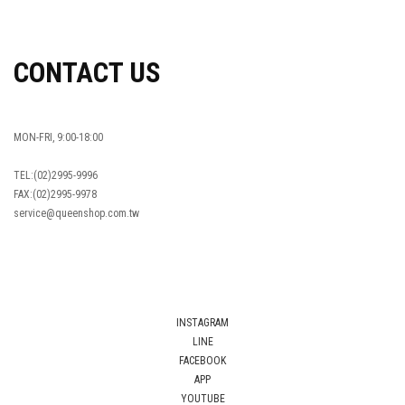
OVERSEAS ORDERS
CONTACT US
MON-FRI, 9:00-18:00
TEL:(02)2995-9996
FAX:(02)2995-9978
service@queenshop.com.tw
INSTAGRAM
LINE
FACEBOOK
APP
YOUTUBE