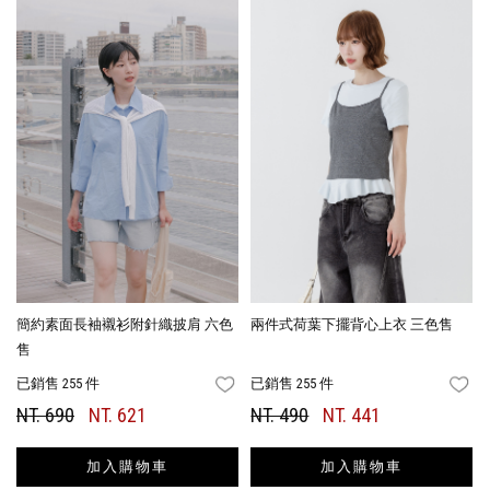
簡約素面長袖襯衫附針織披肩 六色
兩件式荷葉下擺背心上衣 三色售
售
已銷售 255 件
已銷售 255 件
FAVORITES
FA
NT. 690
NT. 621
NT. 490
NT. 441
加入購物車
加入購物車