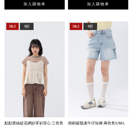
加入購物車
加入購物車
9折
9折
點點蕾絲緹花網紗罩衫背心 三色售
側刷破鬚邊牛仔短褲 兩色售S/M/L