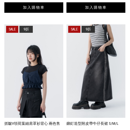
加入購物車
加入購物車
9折
9折
抓皺V領荷葉細肩罩衫背心 兩色售
鉚釘造型附皮帶牛仔長裙 S/M/L