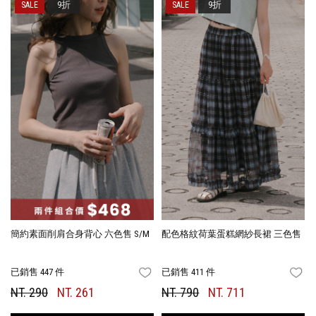
9折
9折
簡約素面削肩合身背心 六色售 S/M
配色格紋荷葉蛋糕網紗長裙 三色售
已銷售 447 件
已銷售 411 件
FAVORITES
FA
NT. 290
NT. 261
NT. 790
NT. 711