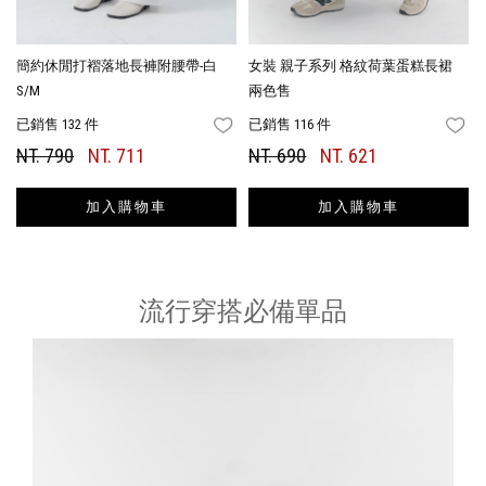
簡約休閒打褶落地長褲附腰帶-白
女裝 親子系列 格紋荷葉蛋糕長裙
S/M
兩色售
已銷售 132 件
已銷售 116 件
FAVORITES
FA
NT. 790
NT. 711
NT. 690
NT. 621
加入購物車
加入購物車
流行穿搭必備單品