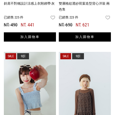
斜肩不對稱設計涼感上衣附綁帶-灰
雙層格紋透紗荷葉造型背心洋裝 兩
色售
已銷售 225 件
已銷售 223 件
FAVORITES
FA
NT. 490
NT. 441
NT. 690
NT. 621
加入購物車
加入購物車
9折
9折