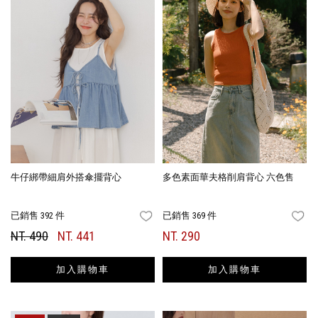
牛仔綁帶細肩外搭傘擺背心
多色素面華夫格削肩背心 六色售
已銷售 392 件
已銷售 369 件
FAVORITES
FA
NT. 490
NT. 441
NT. 290
加入購物車
加入購物車