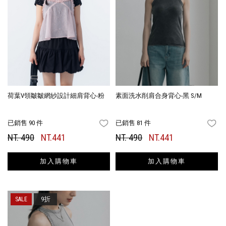
荷葉V領皺皺網紗設計細肩背心-粉
素面洗水削肩合身背心-黑 S/M
已銷售 90 件
已銷售 81 件
FAVORITES
FA
NT. 490
NT.441
NT. 490
NT.441
加入購物車
加入購物車
9折