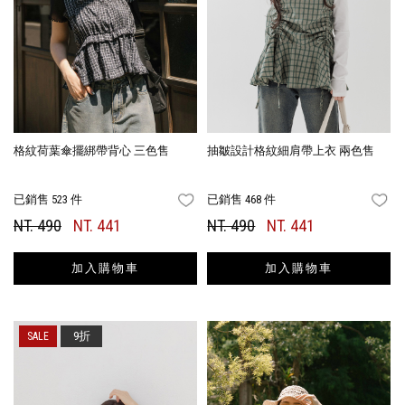
格紋荷葉傘擺綁帶背心 三色售
抽皺設計格紋細肩帶上衣 兩色售
已銷售 523 件
已銷售 468 件
FAVORITES
FA
NT. 490
NT. 441
NT. 490
NT. 441
加入購物車
加入購物車
9折