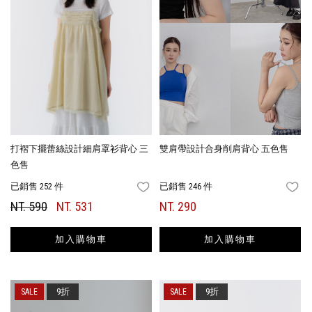
打褶下擺蕾絲設計細肩罩衫背心 三
雙肩帶設計合身削肩背心 五色售
色售
已銷售 252 件
已銷售 246 件
FAVORITES
FA
NT. 590
NT. 531
NT. 290
加入購物車
加入購物車
9折
9折