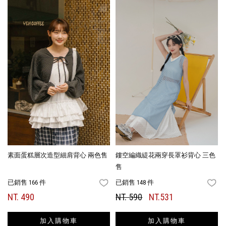
素面蛋糕層次造型細肩背心 兩色售
鏤空編織緹花兩穿長罩衫背心 三色
售
已銷售 166 件
已銷售 148 件
FAVORITES
FA
NT. 490
NT. 590
NT.531
加入購物車
加入購物車