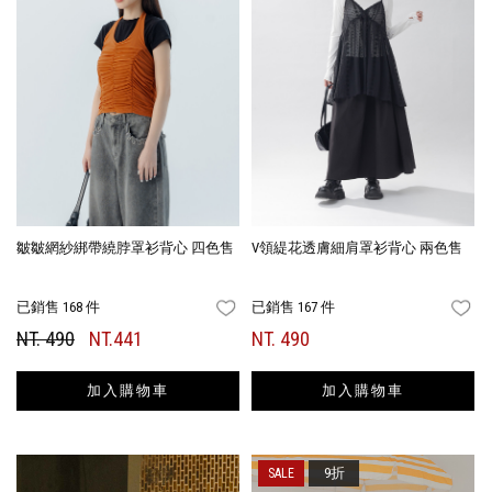
皺皺網紗綁帶繞脖罩衫背心 四色售
V領緹花透膚細肩罩衫背心 兩色售
已銷售 168 件
已銷售 167 件
FAVORITES
FA
NT. 490
NT.441
NT. 490
加入購物車
加入購物車
9折