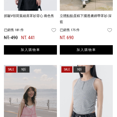
抓皺V領荷葉細肩罩衫背心 兩色售
立體點點蛋糕下擺透膚綁帶罩衫-深
藍
已銷售 181 件
已銷售 175 件
FAVORITES
FA
NT. 490
NT. 441
NT. 690
加入購物車
加入購物車
9折
9折