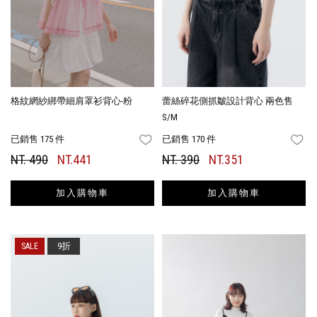
格紋網紗綁帶細肩罩衫背心-粉
蕾絲碎花側抓皺設計背心 兩色售
S/M
已銷售 175 件
已銷售 170 件
FAVORITES
FA
NT. 490
NT.441
NT. 390
NT.351
加入購物車
加入購物車
9折