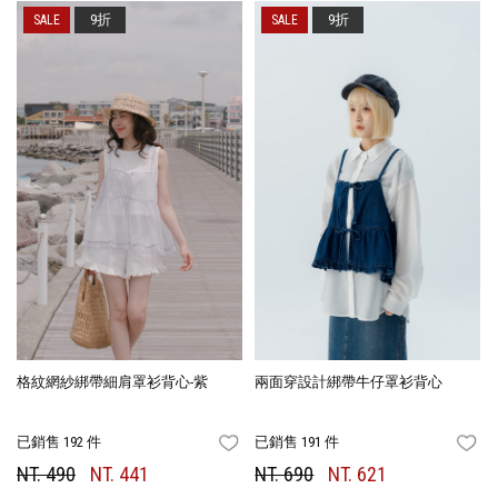
9折
9折
格紋網紗綁帶細肩罩衫背心-紫
兩面穿設計綁帶牛仔罩衫背心
已銷售 192 件
已銷售 191 件
FAVORITES
FA
NT. 490
NT. 441
NT. 690
NT. 621