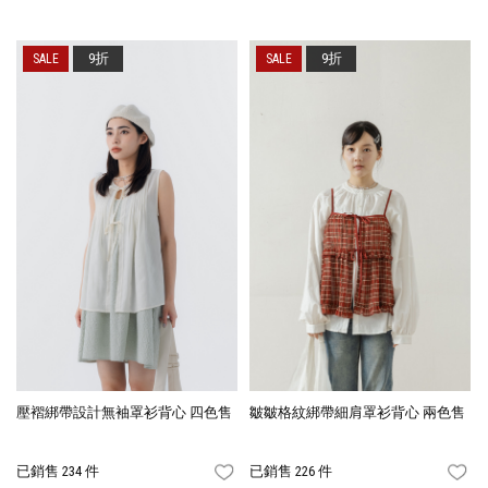
9折
9折
壓褶綁帶設計無袖罩衫背心 四色售
皺皺格紋綁帶細肩罩衫背心 兩色售
已銷售 234 件
已銷售 226 件
FAVORITES
FA