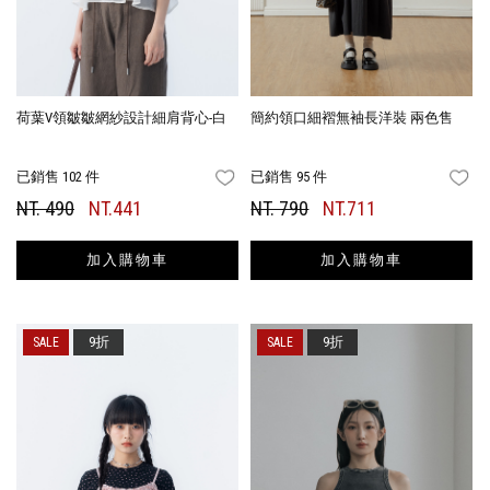
荷葉V領皺皺網紗設計細肩背心-白
簡約領口細褶無袖長洋裝 兩色售
已銷售 102 件
已銷售 95 件
FAVORITES
FA
NT. 490
NT.441
NT. 790
NT.711
加入購物車
加入購物車
9折
9折