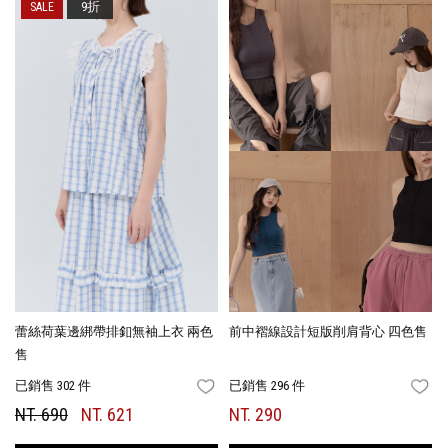
9折
蕾絲荷葉邊綁帶排釦無袖上衣 兩色
前中褶線設計短版削肩背心 四色售
售
已銷售 302 件
已銷售 296 件
FAVORITES
FA
NT. 690
NT. 621
NT. 290