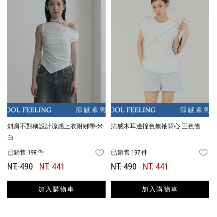
斜肩不對稱設計涼感上衣附綁帶-米
涼感木耳邊撞色無袖背心 三色售
白
已銷售 198 件
已銷售 197 件
FAVORITES
FA
NT. 490
NT. 441
NT. 490
NT. 441
加入購物車
加入購物車