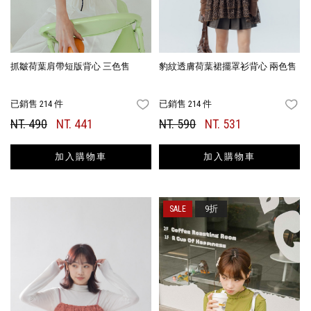
抓皺荷葉肩帶短版背心 三色售
豹紋透膚荷葉裙擺罩衫背心 兩色售
已銷售 214 件
已銷售 214 件
FAVORITES
FA
NT. 490
NT. 441
NT. 590
NT. 531
加入購物車
加入購物車
9折