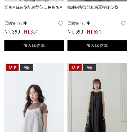
配色車線造型削肩背心 三色售 S/M
抽繩綁帶設計細肩罩衫背心-藍
已銷售 128 件
已銷售 125 件
FAVORITES
FA
NT. 390
NT.351
NT. 590
NT.531
加入購物車
加入購物車
9折
9折