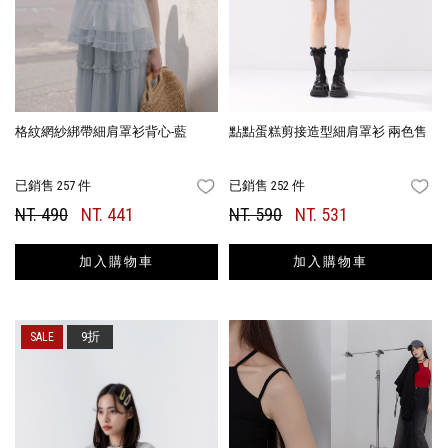
格紋網紗綁帶細肩罩衫背心-藍
點點蛋糕剪接造型細肩罩衫 兩色售
已銷售 257 件
已銷售 252 件
FAVORITES
FA
NT. 490
NT. 441
NT. 590
NT. 531
加入購物車
加入購物車
9折