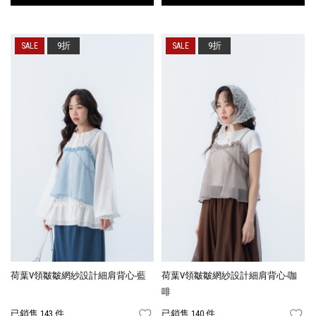
9折
9折
荷葉V領皺皺網紗設計細肩背心-藍
荷葉V領皺皺網紗設計細肩背心-咖
啡
已銷售 143 件
已銷售 140 件
FAVORITES
FA