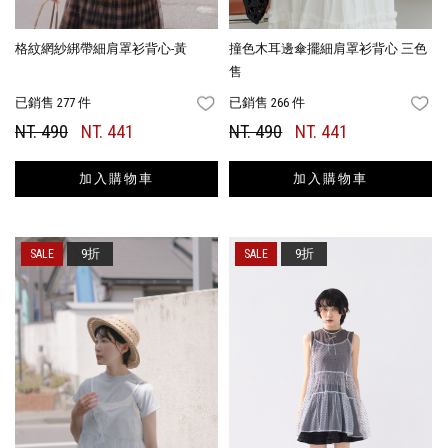
格紋網紗綁帶細肩罩衫背心-黃
撞色木耳邊傘擺細肩罩衫背心 三色
售
已銷售 277 件
已銷售 266 件
FAVORITES
FA
NT. 490
NT. 441
NT. 490
NT. 441
加入購物車
加入購物車
9折
9折