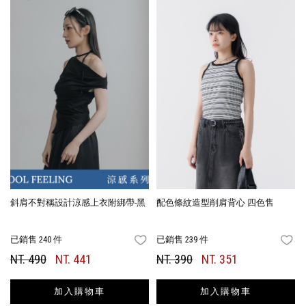
斜肩不對稱設計涼感上衣附綁帶-黑
配色條紋造型削肩背心 四色售
已銷售 240 件
已銷售 239 件
FAVORITES
FA
NT. 490
NT. 441
NT. 390
NT. 351
加入購物車
加入購物車