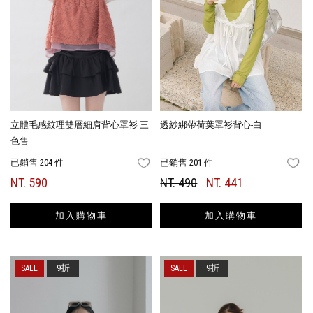
立體毛感紋理雙層細肩背心罩衫 三
透紗綁帶荷葉罩衫背心-白
色售
已銷售 204 件
已銷售 201 件
FAVORITES
FA
NT. 590
NT. 490
NT. 441
加入購物車
加入購物車
9折
9折