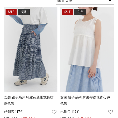
購買人數
9折
9折
女裝 親子系列 格紋荷葉蛋糕長裙
女裝 親子系列 肩綁帶緹花背心 兩
兩色售
色售
已銷售 117 件
已銷售 116 件
FAVORITES
FA