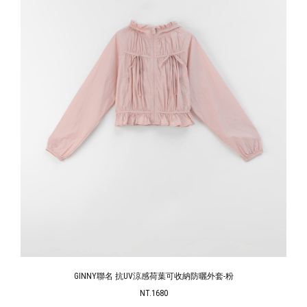
GINNY聯名 抗UV涼感荷葉可收納防曬外套-粉
NT.1680