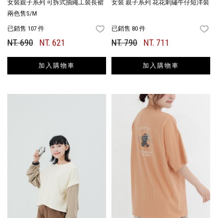
女裝親子系列 可拆式抽繩工裝長裙
女裝 親子系列 花花刺繡牛仔短洋裝
兩色售S/M
已銷售 107 件
已銷售 80 件
FAVORITES
FA
NT. 690
NT. 621
NT. 790
NT. 711
加入購物車
加入購物車