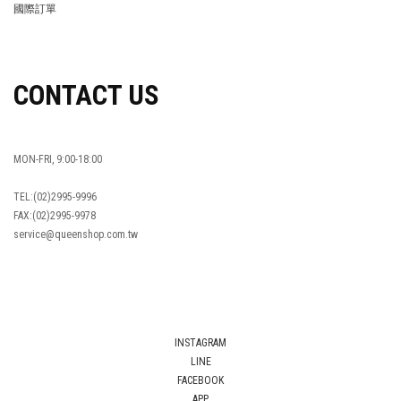
國際訂單
OVERSEAS ORDERS
CONTACT US
MON-FRI, 9:00-18:00
TEL:(02)2995-9996
FAX:(02)2995-9978
service@queenshop.com.tw
INSTAGRAM
LINE
FACEBOOK
APP