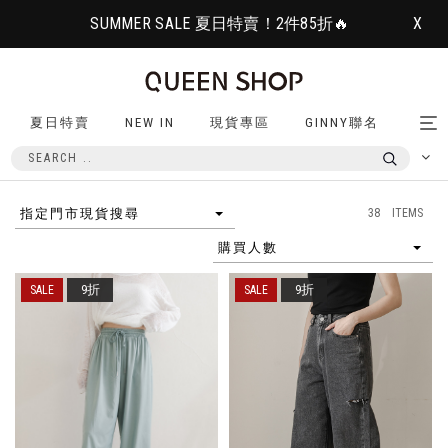
SUMMER SALE 夏日特賣！2件85折🔥
X
夏日特賣
NEW IN
現貨專區
GINNY聯名
Tog
nav
38 ITEMS
指定門市現貨搜尋
購買人數
9折
9折