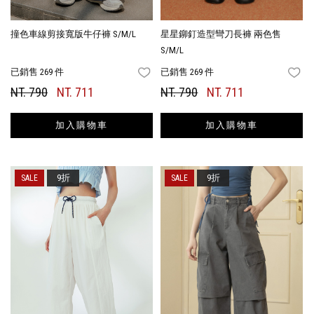
撞色車線剪接寬版牛仔褲 S/M/L
星星鉚釘造型彎刀長褲 兩色售
S/M/L
已銷售 269 件
已銷售 269 件
FAVORITES
FA
NT. 790
NT. 711
NT. 790
NT. 711
加入購物車
加入購物車
9折
9折