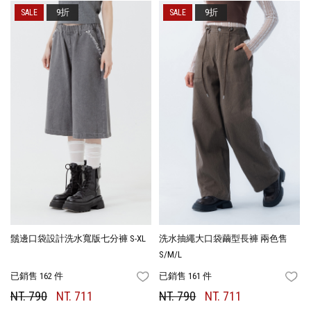
9折
9折
鬚邊口袋設計洗水寬版七分褲 S-XL
洗水抽繩大口袋繭型長褲 兩色售
S/M/L
已銷售 162 件
已銷售 161 件
FAVORITES
FA
NT. 790
NT. 711
NT. 790
NT. 711