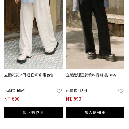
立體花花木耳邊直筒褲 兩色售
立體紋理直筒軟料長褲-黑 S/M/L
已銷售 166 件
已銷售 162 件
FAVORITES
FA
NT. 690
NT. 590
加入購物車
加入購物車