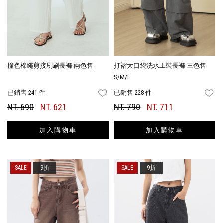
撞色棉繩剪接刷刷長褲 兩色售
打褶大口袋洗水工裝長褲 三色售
S/M/L
已銷售 241 件
已銷售 228 件
FAVORITES
FA
NT. 690
NT. 621
NT. 790
NT. 711
加入購物車
加入購物車
9折
9折