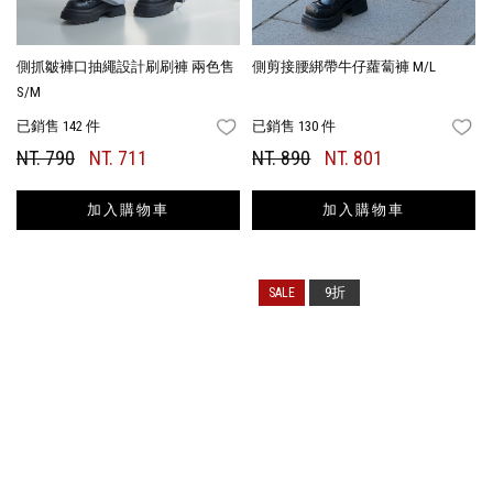
側抓皺褲口抽繩設計刷刷褲 兩色售
側剪接腰綁帶牛仔蘿蔔褲 M/L
S/M
已銷售 142 件
已銷售 130 件
FAVORITES
FA
NT. 790
NT. 711
NT. 890
NT. 801
加入購物車
加入購物車
9折