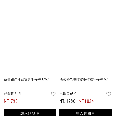
仿舊刷色抽繩寬版牛仔褲 S/M/L
洗水撞色壓線寬版打褶牛仔褲 M/L
已銷售 91 件
已銷售 68 件
FAVORITES
FA
NT. 790
NT. 1280
NT.1024
加入購物車
加入購物車