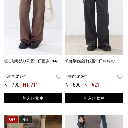
復古咖啡洗水刷舊牛仔寬褲 S/M/L
坑條刷色設計低腰牛仔褲 S/M/L
已銷售 219 件
已銷售 210 件
FAVORITES
FA
NT. 790
NT. 711
NT. 690
NT. 621
加入購物車
加入購物車
9折