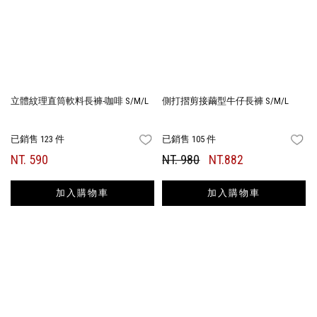
立體紋理直筒軟料長褲-咖啡 S/M/L
側打摺剪接繭型牛仔長褲 S/M/L
已銷售 123 件
已銷售 105 件
FAVORITES
FA
NT. 590
NT. 980
NT.882
加入購物車
加入購物車