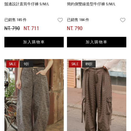
鬚邊設計直筒牛仔褲 S/M/L
簡約側雙線造型牛仔褲 S/M/L
已銷售 185 件
已銷售 184 件
FAVORITES
FA
NT. 790
NT. 711
NT. 790
加入購物車
加入購物車
9折
89折