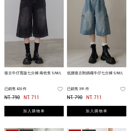
復古牛仔寬版七分褲 兩色售 S/M/L
低腰復古附綁繩牛仔七分褲 S/M/L
已銷售 420 件
已銷售 391 件
FAVORITES
FA
NT. 790
NT. 711
NT. 790
NT. 711
加入購物車
加入購物車