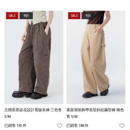
9折
9折
立體星星緹花設計寬版長褲 三色售
素面側裝飾帶造型斜紋繭型褲 兩色
S/M
售 S/M
已銷售 192 件
已銷售 188 件
FAVORITES
FA