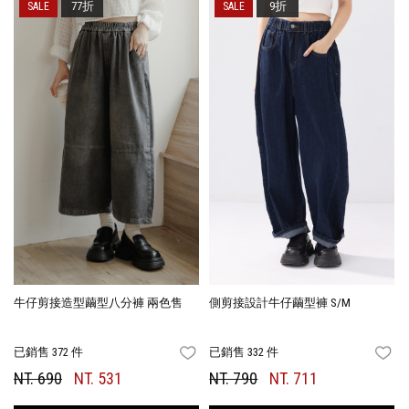
77折
9折
牛仔剪接造型繭型八分褲 兩色售
側剪接設計牛仔繭型褲 S/M
已銷售 372 件
已銷售 332 件
FAVORITES
FA
NT. 690
NT. 531
NT. 790
NT. 711