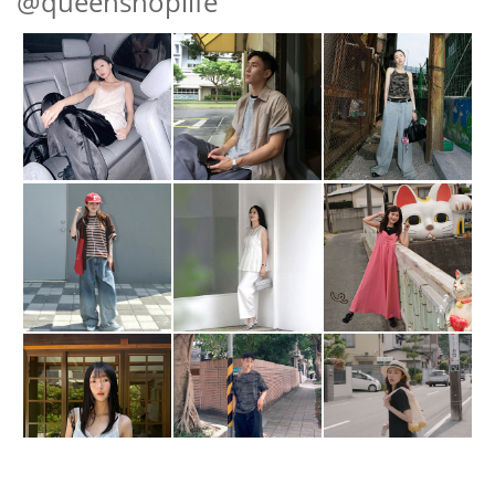
@queenshoplife