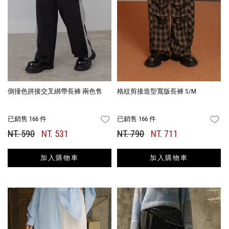
側撞色拼接交叉綁帶長褲 兩色售
格紋剪接造型寬版長褲 S/M
已銷售 166 件
已銷售 166 件
FAVORITES
FA
NT. 590
NT. 531
NT. 790
NT. 711
加入購物車
加入購物車