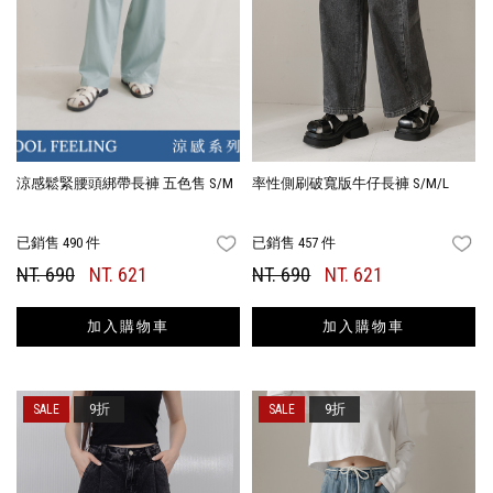
涼感鬆緊腰頭綁帶長褲 五色售 S/M
率性側刷破寬版牛仔長褲 S/M/L
已銷售 490 件
已銷售 457 件
FAVORITES
FA
NT. 690
NT. 621
NT. 690
NT. 621
加入購物車
加入購物車
9折
9折