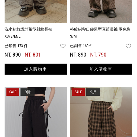
洗水豹紋設計繭型斜紋長褲
格紋綁帶口袋造型直筒長褲 兩色售
XS/S/M/L
S/M
已銷售 173 件
已銷售 169 件
FAVORITES
FA
NT. 890
NT. 801
NT. 890
NT. 790
加入購物車
加入購物車
9折
9折