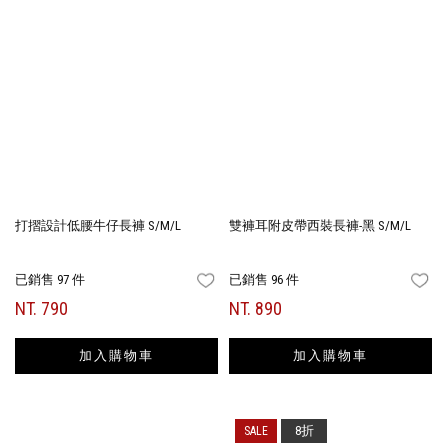
打摺設計低腰牛仔長褲 S/M/L
雙褲耳附皮帶西裝長褲-黑 S/M/L
已銷售 97 件
已銷售 96 件
FAVORITES
FA
NT. 790
NT. 890
加入購物車
加入購物車
8折