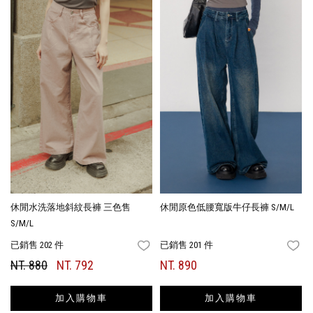
休閒水洗落地斜紋長褲 三色售
休閒原色低腰寬版牛仔長褲 S/M/L
S/M/L
已銷售 202 件
已銷售 201 件
FAVORITES
FA
NT. 880
NT. 792
NT. 890
加入購物車
加入購物車