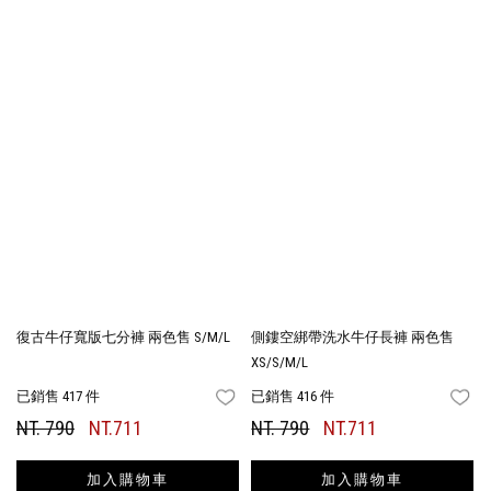
復古牛仔寬版七分褲 兩色售 S/M/L
側鏤空綁帶洗水牛仔長褲 兩色售
XS/S/M/L
已銷售 417 件
已銷售 416 件
FAVORITES
FA
NT. 790
NT.711
NT. 790
NT.711
加入購物車
加入購物車