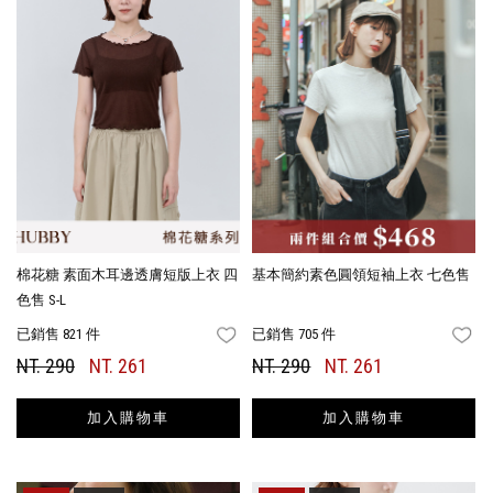
棉花糖 素面木耳邊透膚短版上衣 四
基本簡約素色圓領短袖上衣 七色售
色售 S-L
已銷售 821 件
已銷售 705 件
FAVORITES
FA
NT. 290
NT. 261
NT. 290
NT. 261
加入購物車
加入購物車