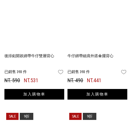
後排釦開衩綁帶牛仔雙層背心
牛仔綁帶細肩外搭傘擺背心
已銷售 393 件
已銷售 393 件
FAVORITES
FA
NT. 590
NT.531
NT. 490
NT.441
加入購物車
加入購物車
9折
9折