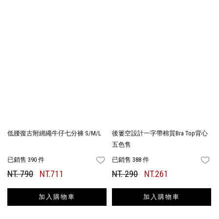
低腰復古附綁繩牛仔七分褲 S/M/L
後簍空設計一字帶棉質Bra Top背心
五色售
已銷售 390 件
已銷售 388 件
FAVORITES
FA
NT. 790
NT.711
NT. 290
NT.261
加入購物車
加入購物車