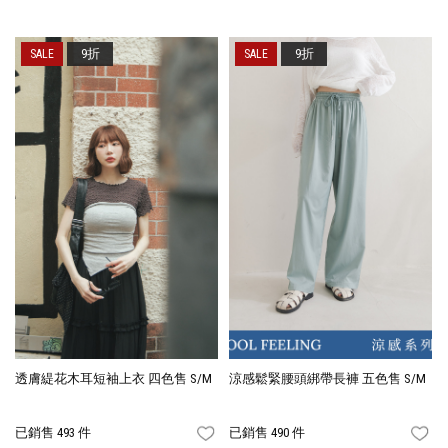
9折
9折
透膚緹花木耳短袖上衣 四色售 S/M
涼感鬆緊腰頭綁帶長褲 五色售 S/M
已銷售 493 件
已銷售 490 件
FAVORITES
FA