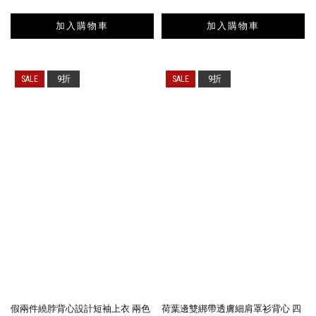
加入購物車
加入購物車
9折
9折
假兩件繞脖背心設計短袖上衣 兩色
荷葉邊雙綁帶透膚細肩罩衫背心 四