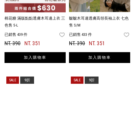
棉花糖 滿版點點透膚木耳邊上衣 三
皺皺木耳邊透膚高領長袖上衣 七色
色售 S-L
售 S/M
已銷售 439 件
已銷售 433 件
FAVORITES
FA
NT. 390
NT. 351
NT. 390
NT. 351
加入購物車
加入購物車
9折
9折