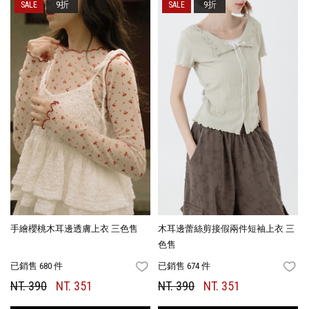
9折
9折
手繪櫻桃木耳邊透膚上衣 三色售
木耳邊蕾絲剪接假兩件短袖上衣 三
色售
已銷售 680 件
已銷售 674 件
FAVORITES
FA
NT. 390
NT. 351
NT. 390
NT. 351