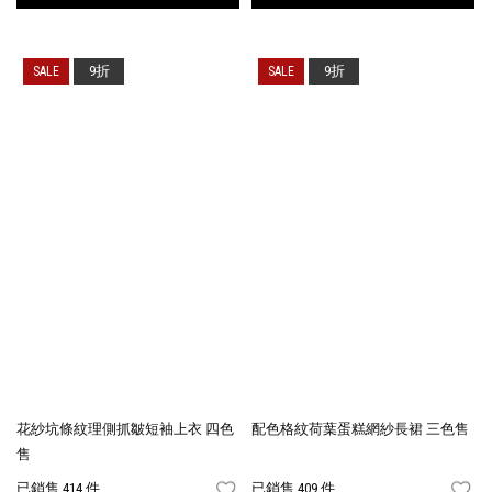
9折
9折
花紗坑條紋理側抓皺短袖上衣 四色
配色格紋荷葉蛋糕網紗長裙 三色售
售
已銷售 414 件
已銷售 409 件
FAVORITES
FA