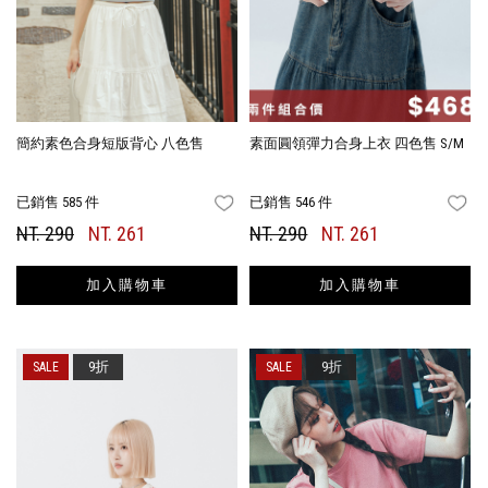
簡約素色合身短版背心 八色售
素面圓領彈力合身上衣 四色售 S/M
已銷售 585 件
已銷售 546 件
FAVORITES
FA
NT. 290
NT. 261
NT. 290
NT. 261
加入購物車
加入購物車
9折
9折