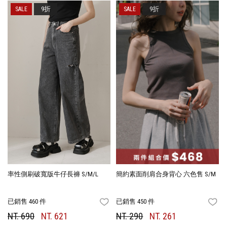
9折
9折
率性側刷破寬版牛仔長褲 S/M/L
簡約素面削肩合身背心 六色售 S/M
已銷售 460 件
已銷售 450 件
FAVORITES
FA
NT. 690
NT. 621
NT. 290
NT. 261