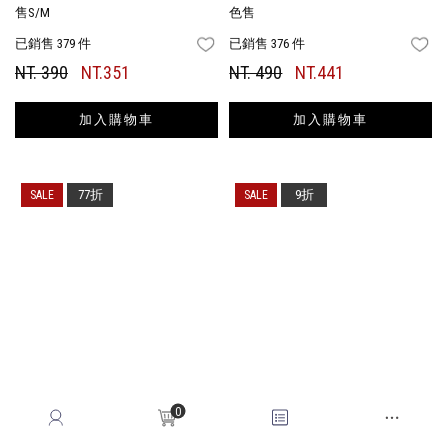
售S/M
色售
已銷售 379 件
已銷售 376 件
FAVORITES
FA
NT. 390
NT.351
NT. 490
NT.441
加入購物車
加入購物車
77折
9折
0