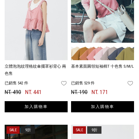
立體泡泡紋理格紋傘擺罩衫背心 兩
基本素面圓領短袖棉T 十色售 S/M/L
色售
已銷售 542 件
已銷售 529 件
FAVORITES
FA
NT. 490
NT. 441
NT. 190
NT. 171
加入購物車
加入購物車
9折
9折