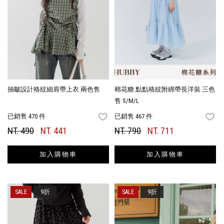
抽皺設計格紋細肩帶上衣 兩色售
棉花糖 點點格紋附綁帶長洋裝 三色
售 S/M/L
已銷售 470 件
已銷售 467 件
FAVORITES
FA
NT. 490
NT. 441
NT. 790
NT. 711
加入購物車
加入購物車
9折
9折