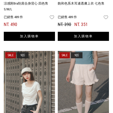
涼感附Bra削肩合身背心 四色售
飽和色系木耳邊透膚上衣 七色售
S/M/L
已銷售 489 件
已銷售 489 件
FAVORITES
FA
NT. 490
NT. 390
NT. 351
加入購物車
加入購物車
9折
9折