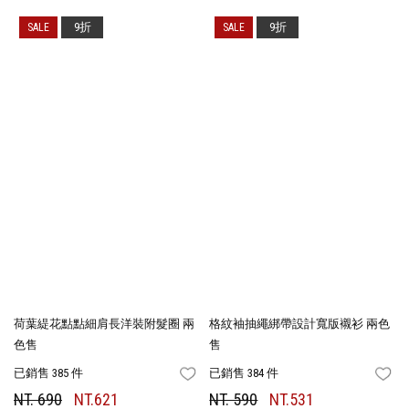
9折
9折
荷葉緹花點點細肩長洋裝附髮圈 兩
格紋袖抽繩綁帶設計寬版襯衫 兩色
色售
售
已銷售 385 件
已銷售 384 件
FAVORITES
FA
NT. 690
NT.621
NT. 590
NT.531