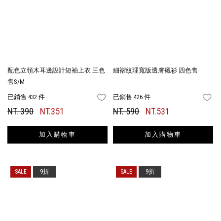
配色立領木耳邊設計短袖上衣 三色
細褶紋理寬版透膚襯衫 四色售
售S/M
已銷售 432 件
已銷售 426 件
FAVORITES
FA
NT. 390
NT.351
NT. 590
NT.531
加入購物車
加入購物車
9折
9折