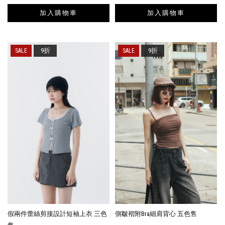
加入購物車
加入購物車
9折
9折
假兩件蕾絲剪接設計短袖上衣 三色
側皺褶附Bra細肩背心 五色售