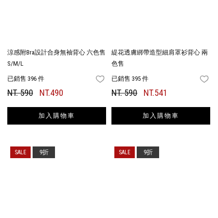
涼感附Bra設計合身無袖背心 六色售
緹花透膚綁帶造型細肩罩衫背心 兩
S/M/L
色售
已銷售 396 件
已銷售 395 件
FAVORITES
FA
NT. 590
NT.490
NT. 590
NT.541
加入購物車
加入購物車
9折
9折