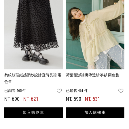
豹紋紋理絨感網紗設計直筒長裙 兩
荷葉領澎袖綁帶透紗罩衫 兩色售
色售
已銷售 465 件
已銷售 461 件
FAVORITES
FA
NT. 690
NT. 621
NT. 590
NT. 531
加入購物車
加入購物車