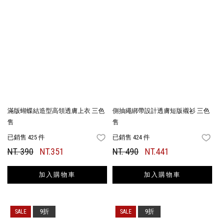
滿版蝴蝶結造型高領透膚上衣 三色
側抽繩綁帶設計透膚短版襯衫 三色
售
售
已銷售 425 件
已銷售 424 件
FAVORITES
FA
NT. 390
NT.351
NT. 490
NT.441
加入購物車
加入購物車
9折
9折