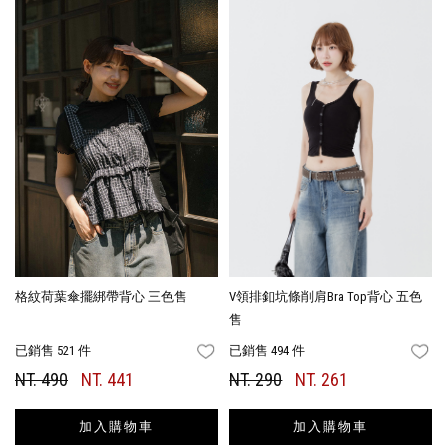
格紋荷葉傘擺綁帶背心 三色售
V領排釦坑條削肩Bra Top背心 五色
售
已銷售 521 件
已銷售 494 件
FAVORITES
FA
NT. 490
NT. 441
NT. 290
NT. 261
加入購物車
加入購物車