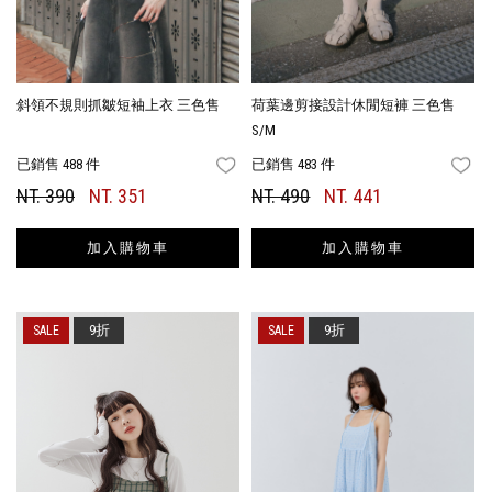
斜領不規則抓皺短袖上衣 三色售
荷葉邊剪接設計休閒短褲 三色售
S/M
已銷售 488 件
已銷售 483 件
FAVORITES
FA
NT. 390
NT. 351
NT. 490
NT. 441
加入購物車
加入購物車
9折
9折