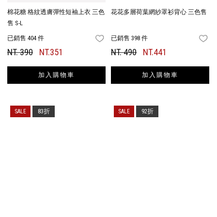
棉花糖 格紋透膚彈性短袖上衣 三色
花花多層荷葉網紗罩衫背心 三色售
售 S-L
已銷售 404 件
已銷售 398 件
FAVORITES
FA
NT. 390
NT.351
NT. 490
NT.441
加入購物車
加入購物車
83折
92折