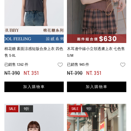
棉花糖 素面涼感短版合身上衣 四色
木耳邊中線小立領透膚上衣 七色售
售 S-XL
S/M
已銷售 1262 件
已銷售 945 件
FAVORITES
FA
NT. 390
NT. 351
NT. 390
NT. 351
加入購物車
加入購物車
9折
9折