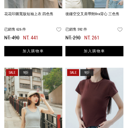
花花印圖寬版短袖上衣 四色售
後鏤空交叉肩帶附Bra背心 三色售
已銷售 626 件
已銷售 592 件
FAVORITES
FA
NT. 490
NT. 441
NT. 290
NT. 261
加入購物車
加入購物車
9折
9折