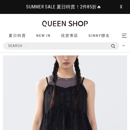
SUMMER SALE 夏日特賣！2件85折🔥
X
夏日特賣
NEW IN
現貨專區
GINNY聯名
Tog
nav