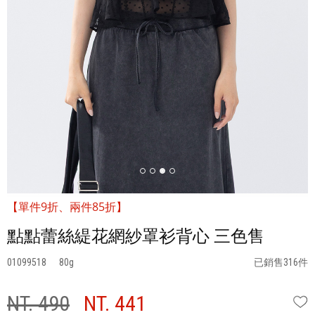
【單件9折、兩件85折】
點點蕾絲緹花網紗罩衫背心 三色售
01099518
80
已銷售316件
NT. 490
NT. 441
W