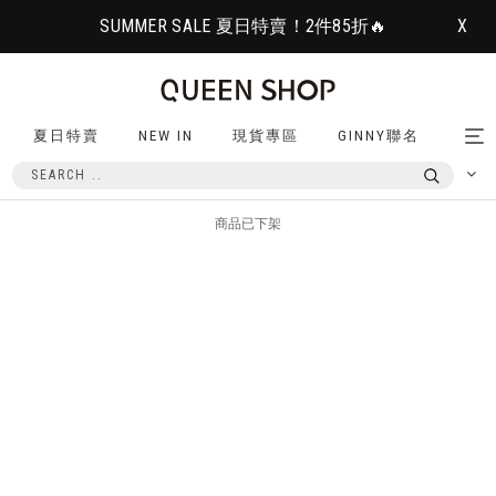
SUMMER SALE 夏日特賣！2件85折🔥
X
夏日特賣
NEW IN
現貨專區
GINNY聯名
Tog
nav
商品已下架