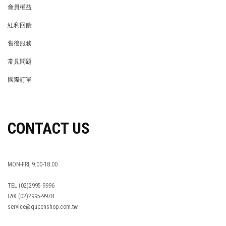
會員權益
MEMBER
紅利回饋
REWARDS POINTS
售後服務
RETURN POLICY
常見問題
FAQ
國際訂單
OVERSEAS ORDERS
CONTACT US
MON-FRI, 9:00-18:00
TEL:(02)2995-9996
FAX:(02)2995-9978
service@queenshop.com.tw