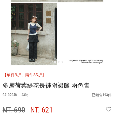
【單件9折、兩件85折】
多層荷葉緹花長褲附裙簾 兩色售
04102048
430
已銷售193件
NT. 690
NT. 621
W