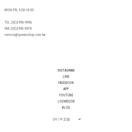
MON-FRI, 9:00-18:00
TEL:(02)2995-9996
FAX:(02)2995-9978
service@queenshop.com.tw
INSTAGRAM
LINE
FACEBOOK
APP
YOUTUBE
LOOKBOOK
BLOG