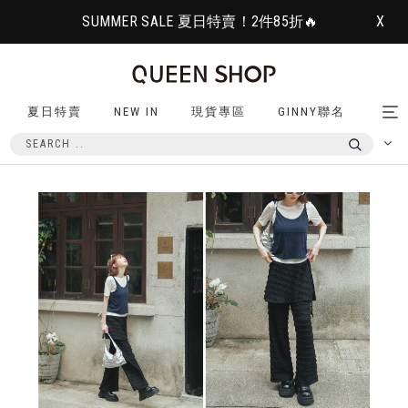
SUMMER SALE 夏日特賣！2件85折🔥
X
夏日特賣
NEW IN
現貨專區
GINNY聯名
Tog
nav