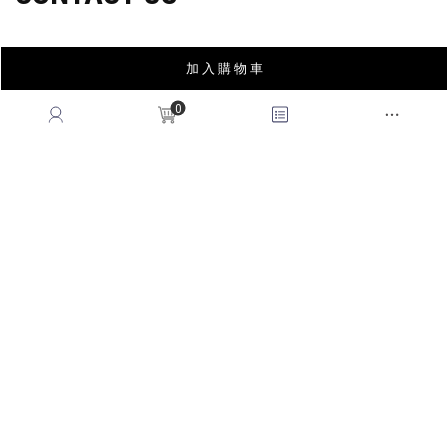
紅利回饋
REWARDS POINTS
售後服務
RETURN POLICY
加 入 購 物 車
常見問題
FAQ
0
國際訂單
OVERSEAS ORDERS
CONTACT US
MON-FRI, 9:00-18:00
TEL:(02)2995-9996
FAX:(02)2995-9978
service@queenshop.com.tw