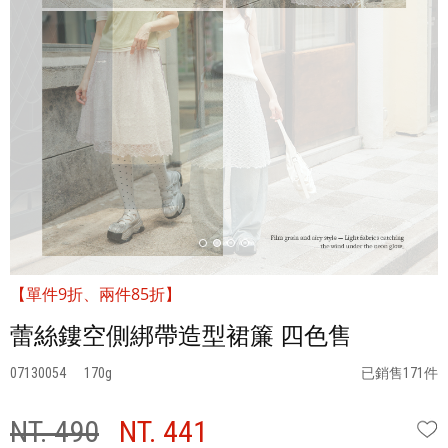
【單件9折、兩件85折】
蕾絲鏤空側綁帶造型裙簾 四色售
07130054
170
已銷售171件
NT. 490
NT. 441
W