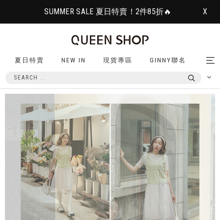
SUMMER SALE 夏日特賣！2件85折🔥
X
夏日特賣
NEW IN
現貨專區
GINNY聯名
Tog
nav