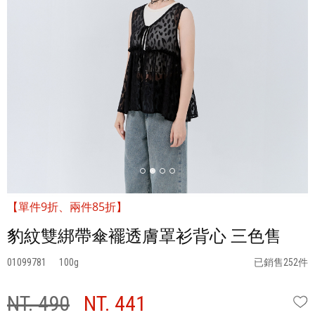
【單件9折、兩件85折】
豹紋雙綁帶傘襬透膚罩衫背心 三色售
01099781
100
已銷售252件
NT. 490
NT. 441
W