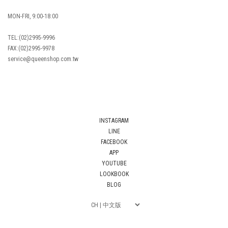
MON-FRI, 9:00-18:00
TEL:(02)2995-9996
FAX:(02)2995-9978
service@queenshop.com.tw
INSTAGRAM
LINE
FACEBOOK
APP
YOUTUBE
LOOKBOOK
BLOG