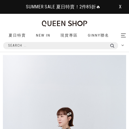
SUMMER SALE 夏日特賣！2件85折🔥
X
夏日特賣
NEW IN
現貨專區
GINNY聯名
Tog
nav