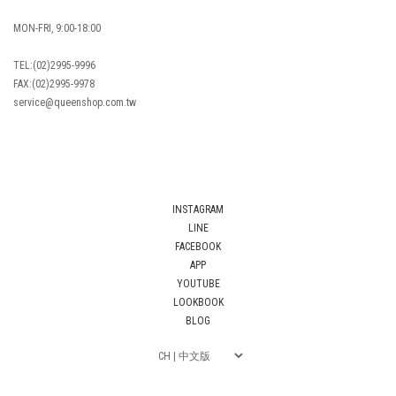
MON-FRI, 9:00-18:00
TEL:(02)2995-9996
FAX:(02)2995-9978
service@queenshop.com.tw
INSTAGRAM
LINE
FACEBOOK
APP
YOUTUBE
LOOKBOOK
BLOG