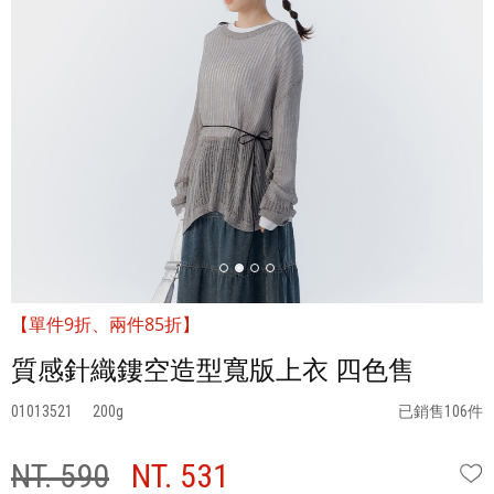
【單件9折、兩件85折】
質感針織鏤空造型寬版上衣 四色售
01013521
200
已銷售106件
NT. 590
NT. 531
W