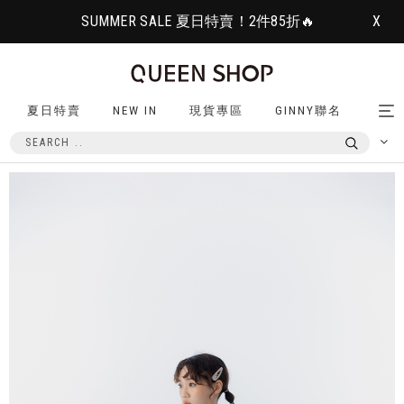
SUMMER SALE 夏日特賣！2件85折🔥
X
夏日特賣
NEW IN
現貨專區
GINNY聯名
Tog
nav