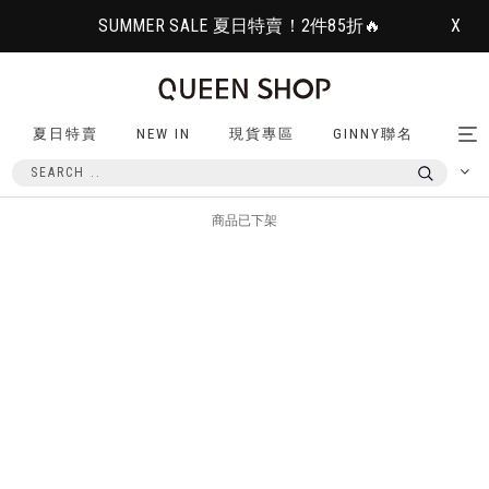
SUMMER SALE 夏日特賣！2件85折🔥
X
夏日特賣
NEW IN
現貨專區
GINNY聯名
Tog
nav
商品已下架