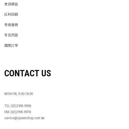
會員權益
MEMBER
紅利回饋
REWARDS POINTS
售後服務
RETURN POLICY
常見問題
FAQ
國際訂單
OVERSEAS ORDERS
CONTACT US
MON-FRI, 9:00-18:00
TEL:(02)2995-9996
FAX:(02)2995-9978
service@queenshop.com.tw