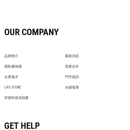
OUR COMPANY
品牌簡介
最新消息
BRAND STORY
NEWS
隱私權保護
異業合作
PRIVACY POLICY
BRAND COOPERATION
企業徵才
門市資訊
WE’RE HIRING!
STORE
LIFE STORE
永續發展
LIFE STORE
永續發展
穿搭特派員招募
穿搭特派員招募
GET HELP