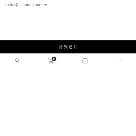
service@queenshop.com.tw
INSTAGRAM
貨 到 通 知
LINE
FACEBOOK
0
APP
YOUTUBE
LOOKBOOK
BLOG
薩摩亞商皇后國際有限公司台灣分公司｜統編53678183
© 2026
QUEENSHOP
. All Rights Reserved