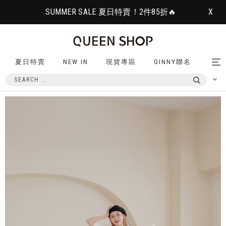
SUMMER SALE 夏日特賣！2件85折🔥
X
夏日特賣
NEW IN
現貨專區
GINNY聯名
Tog
nav