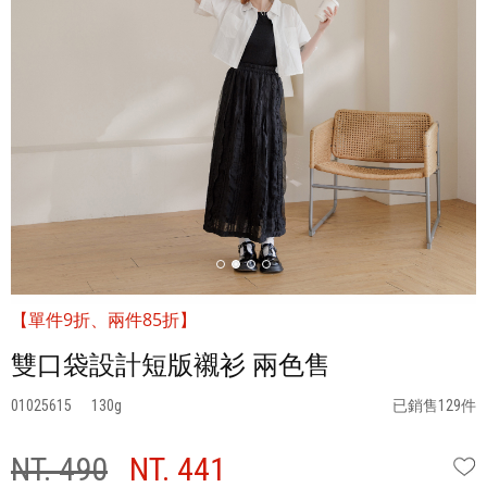
【單件9折、兩件85折】
雙口袋設計短版襯衫 兩色售
01025615
130
已銷售129件
NT. 490
NT. 441
W