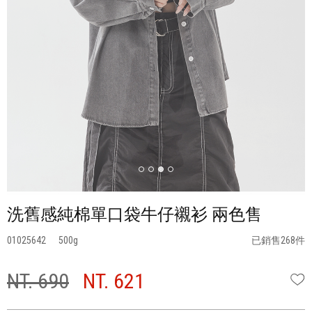
洗舊感純棉單口袋牛仔襯衫 兩色售
01025642
500
已銷售268件
NT. 690
NT. 621
W