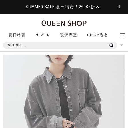
SUMMER SALE 夏日特賣！2件85折🔥
X
夏日特賣
NEW IN
現貨專區
GINNY聯名
Tog
nav