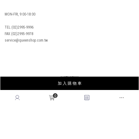
OVERSEAS ORDERS
CONTACT US
MON-FRI, 9:00-18:00
TEL:(02)2995-9996
FAX:(02)2995-9978
service@queenshop.com.tw
加 入 購 物 車
0
INSTAGRAM
LINE
FACEBOOK
APP
YOUTUBE