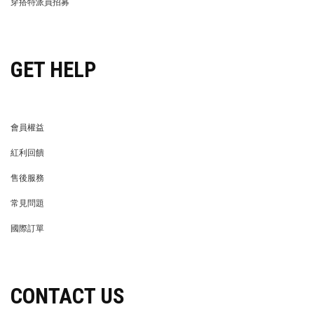
隱私權保護
異業合作
PRIVACY POLICY
BRAND COOPERATION
企業徵才
門市資訊
WE’RE HIRING!
STORE
LIFE STORE
永續發展
LIFE STORE
永續發展
穿搭特派員招募
穿搭特派員招募
GET HELP
會員權益
MEMBER
紅利回饋
REWARDS POINTS
售後服務
RETURN POLICY
常見問題
FAQ
國際訂單