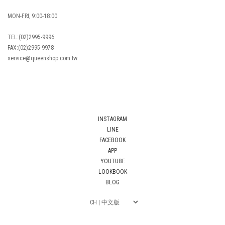
MON-FRI, 9:00-18:00
TEL:(02)2995-9996
FAX:(02)2995-9978
service@queenshop.com.tw
INSTAGRAM
LINE
FACEBOOK
APP
YOUTUBE
LOOKBOOK
BLOG