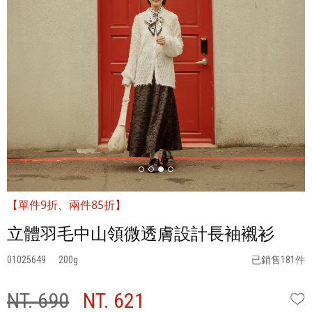
【單件9折、兩件85折】
立體羽毛中山領微透膚設計長袖襯衫
01025649
200
已銷售181件
NT. 690
NT. 621
W