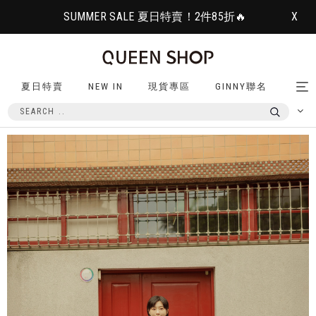
SUMMER SALE 夏日特賣！2件85折🔥
X
夏日特賣
NEW IN
現貨專區
GINNY聯名
Tog
nav