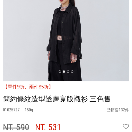
【單件9折、兩件85折】
簡約條紋造型透膚寬版襯衫 三色售
01025727
150
已銷售132件
NT. 590
NT. 531
W