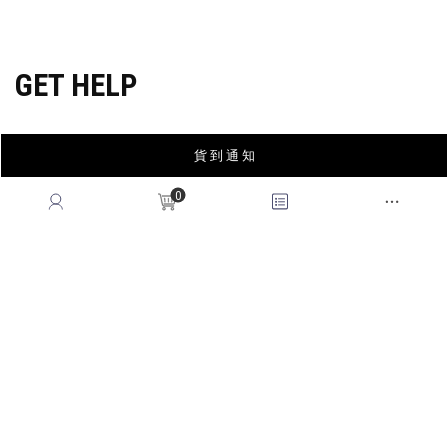
穿搭特派員招募
GET HELP
貨 到 通 知
會員權益
MEMBER
0
紅利回饋
REWARDS POINTS
售後服務
RETURN POLICY
常見問題
FAQ
國際訂單
OVERSEAS ORDERS
CONTACT US