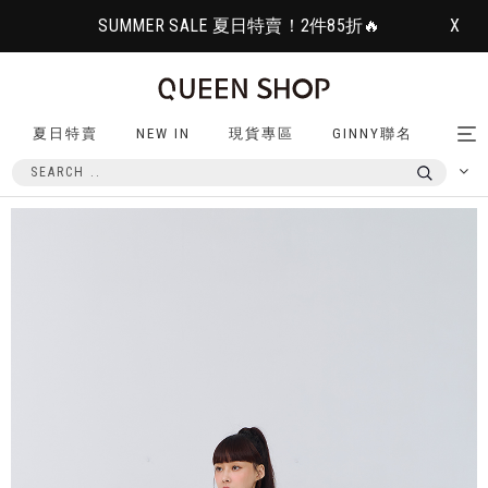
SUMMER SALE 夏日特賣！2件85折🔥
X
夏日特賣
NEW IN
現貨專區
GINNY聯名
Tog
nav