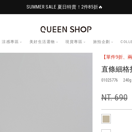
SUMMER SALE 夏日特賣！2件85折🔥
涼感專區
美好生活選物
現貨專區
旅拍企劃
COLL
【單件9折、兩
直條細格
01025776
240
NT. 690