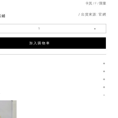
卡其
F
限量
/ 出貨來源:
官網
店鋪
加 入 購 物 車
薦