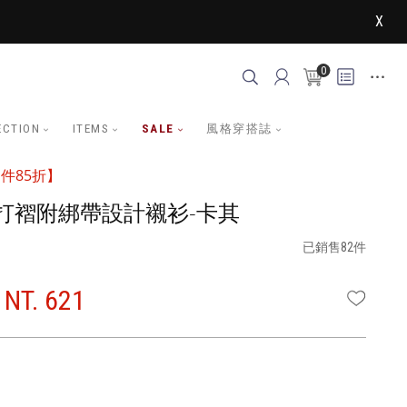
X
0
ECTION
ITEMS
SALE
風格穿搭誌
件85折】
打褶附綁帶設計襯衫-卡其
已銷售82件
NT. 621
WISHLI