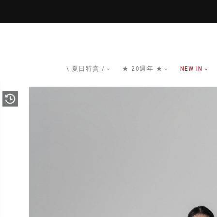
\ 夏日特賣 /
★ 20週年 ★
NEW IN