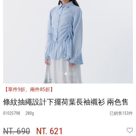
【單件9折、兩件85折】
條紋抽繩設計下擺荷葉長袖襯衫 兩色售
01025798
280
已銷售153件
NT. 690
NT. 621
W