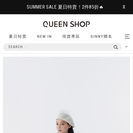
SUMMER SALE 夏日特賣！2件85折🔥
X
夏日特賣
NEW IN
現貨專區
GINNY聯名
Tog
nav