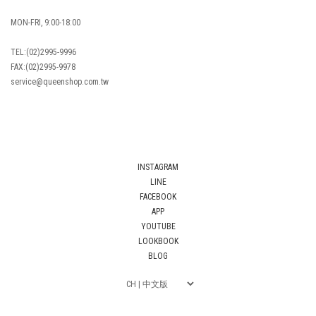
MON-FRI, 9:00-18:00
TEL:(02)2995-9996
FAX:(02)2995-9978
service@queenshop.com.tw
INSTAGRAM
LINE
FACEBOOK
APP
YOUTUBE
LOOKBOOK
BLOG