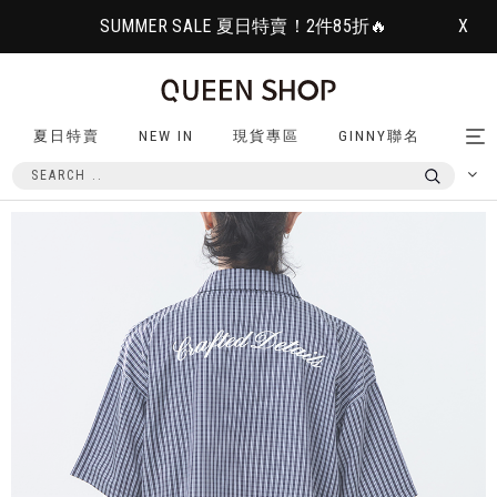
SUMMER SALE 夏日特賣！2件85折🔥
X
夏日特賣
NEW IN
現貨專區
GINNY聯名
Tog
nav