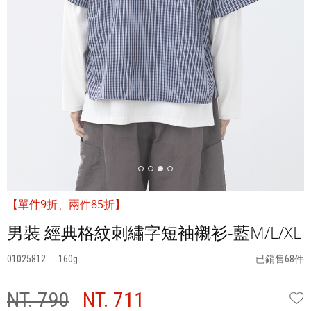
【單件9折、兩件85折】
男裝 經典格紋刺繡字短袖襯衫-藍M/L/XL
01025812
160
已銷售68件
NT. 790
NT. 711
W