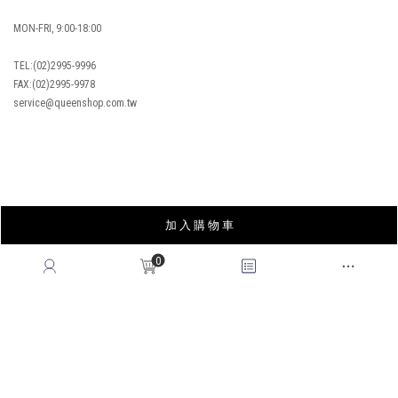
MON-FRI, 9:00-18:00
TEL:(02)2995-9996
FAX:(02)2995-9978
service@queenshop.com.tw
INSTAGRAM
加 入 購 物 車
LINE
FACEBOOK
0
APP
YOUTUBE
LOOKBOOK
BLOG