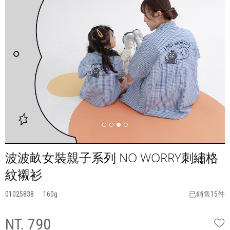
波波畝女裝親子系列 NO WORRY刺繡格
紋襯衫
01025838
160
已銷售15件
NT. 790
W