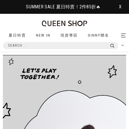
SUMMER SALE 夏日特賣！2件85折🔥
X
夏日特賣
NEW IN
現貨專區
GINNY聯名
Tog
nav