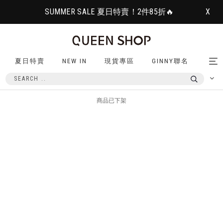
SUMMER SALE 夏日特賣！2件85折🔥
X
夏日特賣
NEW IN
現貨專區
GINNY聯名
Tog
nav
商品已下架