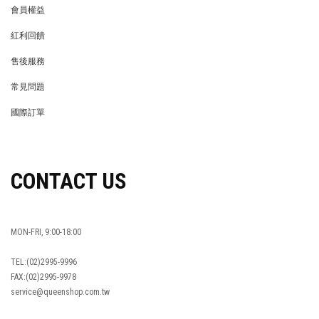
會員權益
MEMBER
紅利回饋
REWARDS POINTS
售後服務
RETURN POLICY
常見問題
FAQ
國際訂單
OVERSEAS ORDERS
CONTACT US
MON-FRI, 9:00-18:00
TEL:(02)2995-9996
FAX:(02)2995-9978
service@queenshop.com.tw