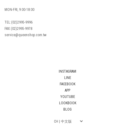
MON-FRI, 9:00-18:00
TEL:(02)2995-9996
FAX:(02)2995-9978
service@queenshop.com.tw
INSTAGRAM
LINE
FACEBOOK
APP
YOUTUBE
LOOKBOOK
BLOG