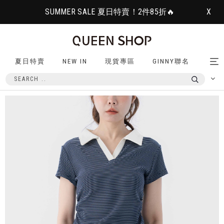
SUMMER SALE 夏日特賣！2件85折🔥
X
夏日特賣
NEW IN
現貨專區
GINNY聯名
Tog
nav