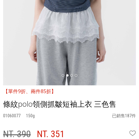
【單件9折、兩件85折】
條紋polo領側抓皺短袖上衣 三色售
01060077
150
已銷售187件
NT. 390
NT. 351
W