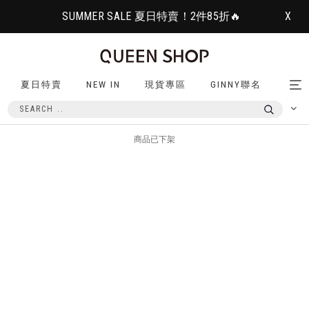
SUMMER SALE 夏日特賣！2件85折🔥
X
夏日特賣
NEW IN
現貨專區
GINNY聯名
Tog
nav
商品已下架