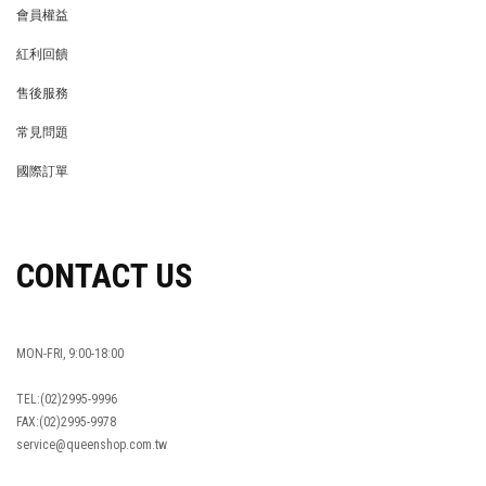
會員權益
MEMBER
紅利回饋
REWARDS POINTS
售後服務
RETURN POLICY
常見問題
FAQ
國際訂單
OVERSEAS ORDERS
CONTACT US
MON-FRI, 9:00-18:00
TEL:(02)2995-9996
FAX:(02)2995-9978
service@queenshop.com.tw