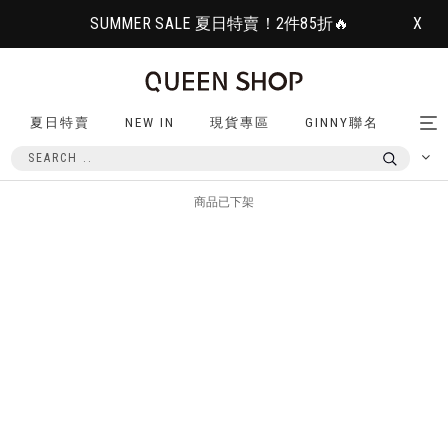
SUMMER SALE 夏日特賣！2件85折🔥
X
夏日特賣
NEW IN
現貨專區
GINNY聯名
Tog
nav
商品已下架