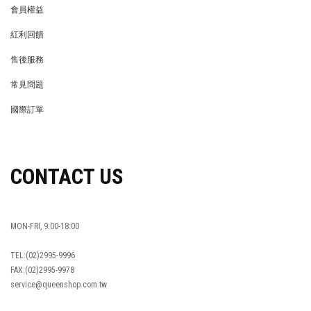
會員權益
MEMBER
紅利回饋
REWARDS POINTS
售後服務
RETURN POLICY
常見問題
FAQ
國際訂單
OVERSEAS ORDERS
CONTACT US
MON-FRI, 9:00-18:00
TEL:(02)2995-9996
FAX:(02)2995-9978
service@queenshop.com.tw