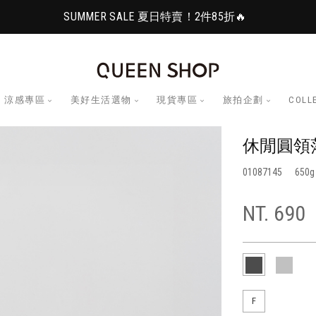
SUMMER SALE 夏日特賣！2件85折🔥
涼感專區
美好生活選物
現貨專區
旅拍企劃
COLL
休閒圓領
01087145
650
NT. 690
F