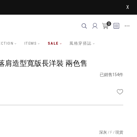
X
0
ECTION
ITEMS
SALE
風格穿搭誌
落肩造型寬版長洋裝 兩色售
已銷售154件
WISHLI
深灰
F
現貨