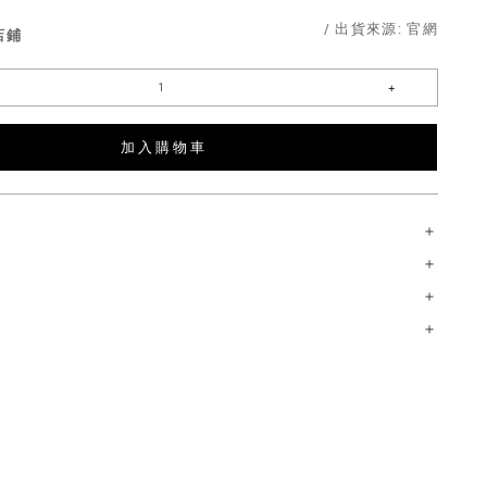
/ 出貨來源:
官網
店鋪
加 入 購 物 車