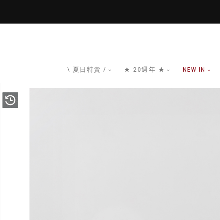
\ 夏日特賣 /
★ 20週年 ★
NEW IN