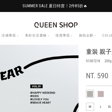
SUMMER SALE 夏日特賣！2件85折🔥
涼感專區
美好生活選物
現貨專區
旅拍企劃
COLL
童裝 親子
01087218
200
NT. 590
M
L
XL