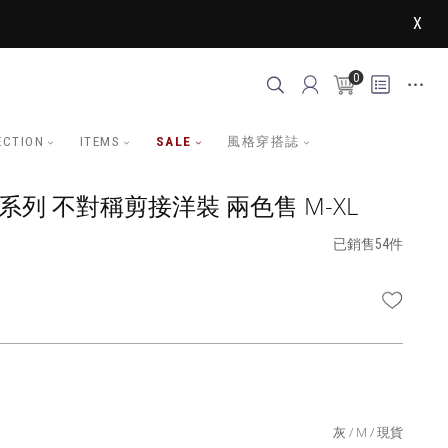
X
0
ECTION
ITEMS
SALE
風格穿搭誌
系列 不對稱剪接洋裝 兩色售 M-XL
已銷售54件
WISHLI
灰
M
現貨