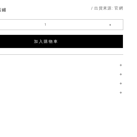
/ 出貨來源:
官網
店鋪
加 入 購 物 車