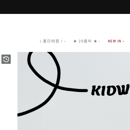
\ 夏日特賣 /
★ 20週年 ★
NEW IN