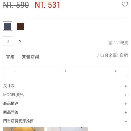
NT. 590
NT. 531
W
S
M
藍
S
現貨
/ 出貨來源:
官網
官網
實體店鋪
尺寸表
MODEL資訊
商品描述
商品問答
門市店員實穿推薦