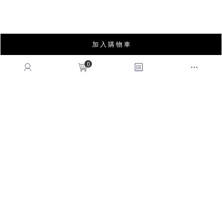
INSTAGRAM
加 入 購 物 車
LINE
FACEBOOK
0
APP
YOUTUBE
LOOKBOOK
BLOG
薩摩亞商皇后國際有限公司台灣分公司｜統編53678183
© 2026
QUEENSHOP
. All Rights Reserved