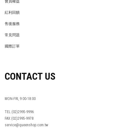
會員權益
MEMBER
紅利回饋
REWARDS POINTS
售後服務
RETURN POLICY
常見問題
FAQ
國際訂單
OVERSEAS ORDERS
CONTACT US
MON-FRI, 9:00-18:00
TEL:(02)2995-9996
FAX:(02)2995-9978
service@queenshop.com.tw