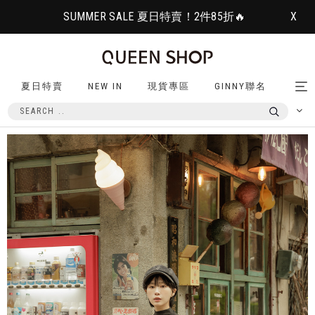
SUMMER SALE 夏日特賣！2件85折🔥
X
夏日特賣
NEW IN
現貨專區
GINNY聯名
Tog
nav