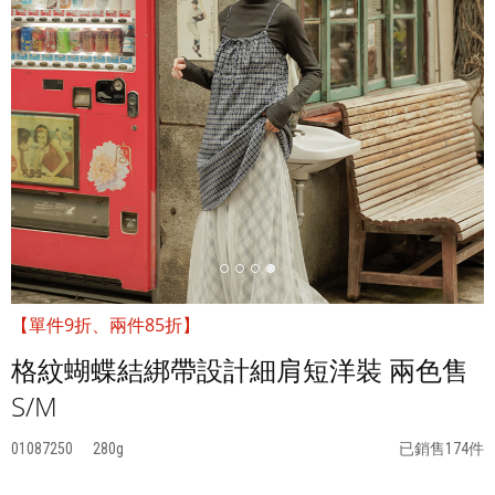
【單件9折、兩件85折】
格紋蝴蝶結綁帶設計細肩短洋裝 兩色售
S/M
01087250
280
已銷售174件