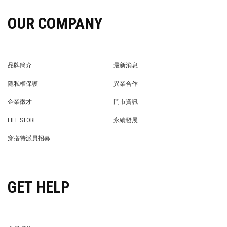
OUR COMPANY
品牌簡介
最新消息
BRAND STORY
NEWS
隱私權保護
異業合作
PRIVACY POLICY
BRAND COOPERATION
企業徵才
門市資訊
WE’RE HIRING!
STORE
LIFE STORE
永續發展
LIFE STORE
永續發展
穿搭特派員招募
穿搭特派員招募
GET HELP