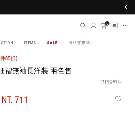
X
0
ECTION
ITEMS
SALE
風格穿搭誌
件85折】
細褶無袖長洋裝 兩色售
已銷售97件
NT. 711
WISHLI