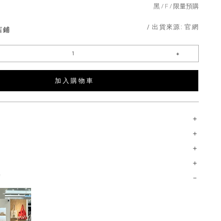
黑
F
限量預購
/ 出貨來源:
官網
店鋪
加 入 購 物 車
薦