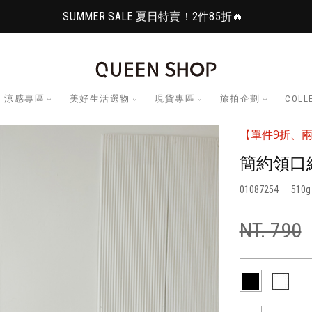
SUMMER SALE 夏日特賣！2件85折🔥
涼感專區
美好生活選物
現貨專區
旅拍企劃
COLL
【單件9折、兩
簡約領口
01087254
510
NT. 790