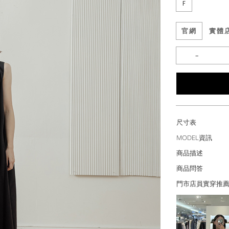
F
官網
實體
尺寸表
MODEL資訊
商品描述
商品問答
門市店員實穿推