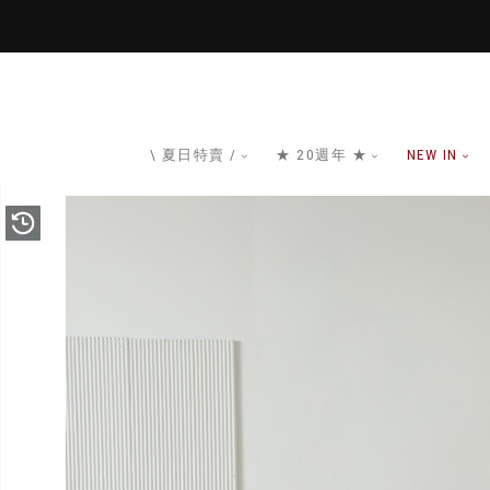
\ 夏日特賣 /
★ 20週年 ★
NEW IN