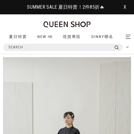
SUMMER SALE 夏日特賣！2件85折🔥
X
夏日特賣
NEW IN
現貨專區
GINNY聯名
Tog
nav