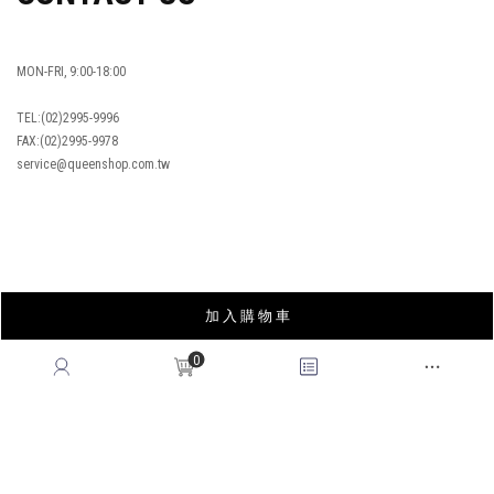
MON-FRI, 9:00-18:00
TEL:(02)2995-9996
FAX:(02)2995-9978
service@queenshop.com.tw
INSTAGRAM
加 入 購 物 車
LINE
FACEBOOK
0
APP
YOUTUBE
LOOKBOOK
BLOG