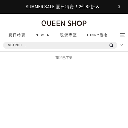
SUMMER SALE 夏日特賣！2件85折🔥
X
夏日特賣
NEW IN
現貨專區
GINNY聯名
Tog
nav
商品已下架