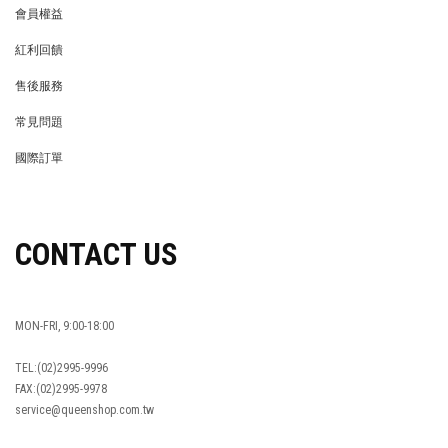
會員權益
MEMBER
紅利回饋
REWARDS POINTS
售後服務
RETURN POLICY
常見問題
FAQ
國際訂單
OVERSEAS ORDERS
CONTACT US
MON-FRI, 9:00-18:00
TEL:(02)2995-9996
FAX:(02)2995-9978
service@queenshop.com.tw