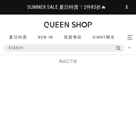
SUMMER SALE 夏日特賣！2件85折🔥
X
夏日特賣
NEW IN
現貨專區
GINNY聯名
Tog
nav
商品已下架