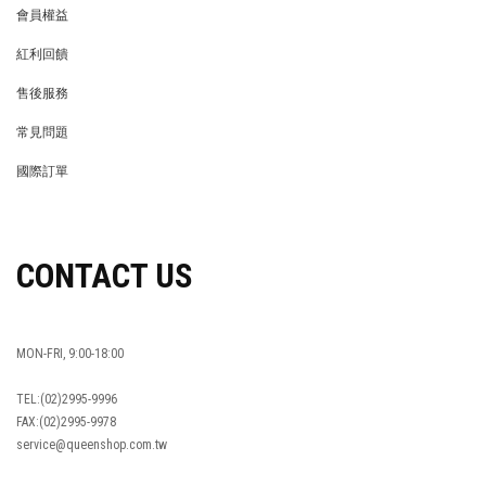
會員權益
MEMBER
紅利回饋
REWARDS POINTS
售後服務
RETURN POLICY
常見問題
FAQ
國際訂單
OVERSEAS ORDERS
CONTACT US
MON-FRI, 9:00-18:00
TEL:(02)2995-9996
FAX:(02)2995-9978
service@queenshop.com.tw