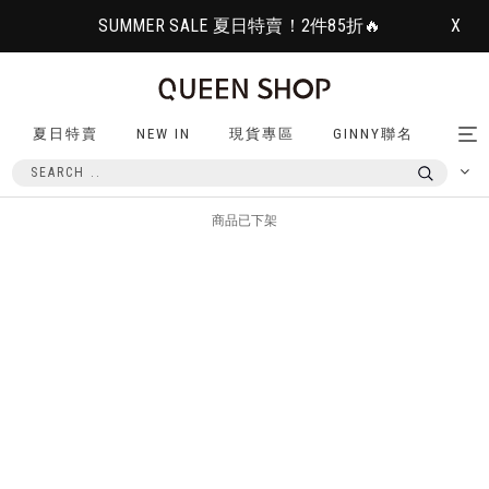
SUMMER SALE 夏日特賣！2件85折🔥
X
夏日特賣
NEW IN
現貨專區
GINNY聯名
Tog
nav
商品已下架