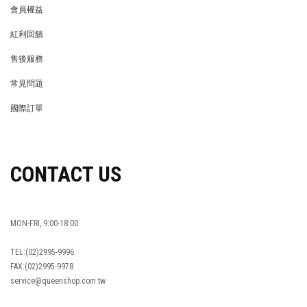
會員權益
MEMBER
紅利回饋
REWARDS POINTS
售後服務
RETURN POLICY
常見問題
FAQ
國際訂單
OVERSEAS ORDERS
CONTACT US
MON-FRI, 9:00-18:00
TEL:(02)2995-9996
FAX:(02)2995-9978
service@queenshop.com.tw