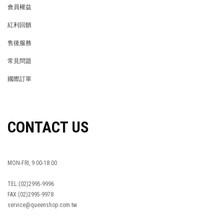
會員權益
MEMBER
紅利回饋
REWARDS POINTS
售後服務
RETURN POLICY
常見問題
FAQ
國際訂單
OVERSEAS ORDERS
CONTACT US
MON-FRI, 9:00-18:00
TEL:(02)2995-9996
FAX:(02)2995-9978
service@queenshop.com.tw