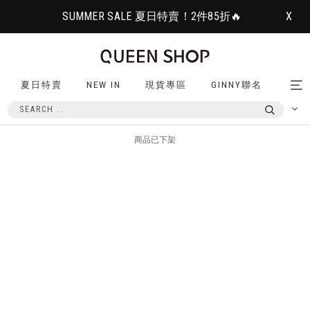
SUMMER SALE 夏日特賣！2件85折🔥
X
夏日特賣
NEW IN
現貨專區
GINNY聯名
Tog
nav
商品已下架