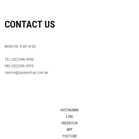
OVERSEAS ORDERS
CONTACT US
MON-FRI, 9:00-18:00
TEL:(02)2995-9996
FAX:(02)2995-9978
service@queenshop.com.tw
INSTAGRAM
LINE
FACEBOOK
APP
YOUTUBE