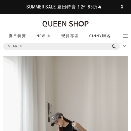
SUMMER SALE 夏日特賣！2件85折🔥
X
夏日特賣
NEW IN
現貨專區
GINNY聯名
Tog
nav