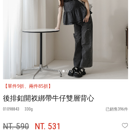
【單件9折、兩件85折】
後排釦開衩綁帶牛仔雙層背心
01098843
330
已銷售396件
NT. 590
NT. 531
W