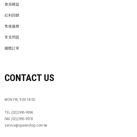
會員權益
MEMBER
紅利回饋
REWARDS POINTS
售後服務
RETURN POLICY
常見問題
FAQ
國際訂單
OVERSEAS ORDERS
CONTACT US
MON-FRI, 9:00-18:00
TEL:(02)2995-9996
FAX:(02)2995-9978
service@queenshop.com.tw