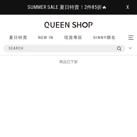
SUMMER SALE 夏日特賣！2件85折🔥
X
夏日特賣
NEW IN
現貨專區
GINNY聯名
Tog
nav
商品已下架