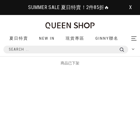
SUMMER SALE 夏日特賣！2件85折🔥
X
夏日特賣
NEW IN
現貨專區
GINNY聯名
Tog
nav
商品已下架