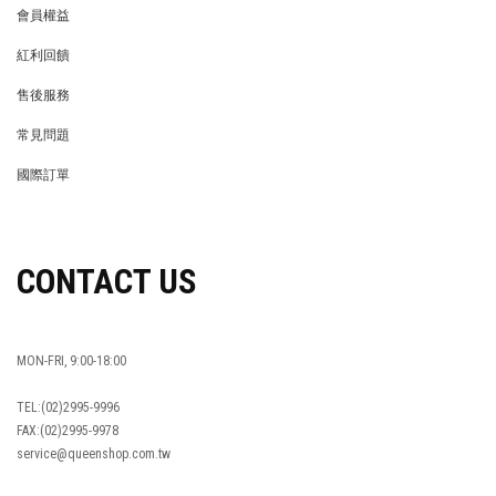
會員權益
MEMBER
紅利回饋
REWARDS POINTS
售後服務
RETURN POLICY
常見問題
FAQ
國際訂單
OVERSEAS ORDERS
CONTACT US
MON-FRI, 9:00-18:00
TEL:(02)2995-9996
FAX:(02)2995-9978
service@queenshop.com.tw