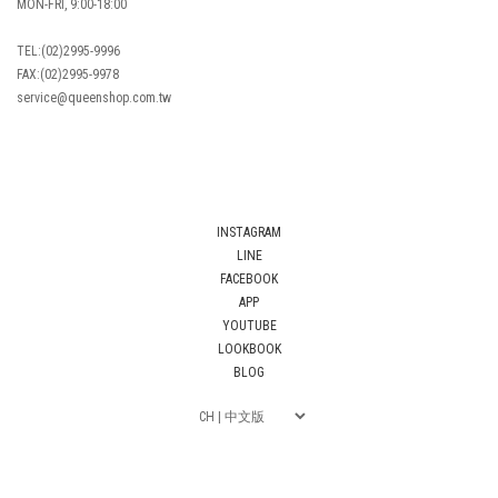
MON-FRI, 9:00-18:00
TEL:(02)2995-9996
FAX:(02)2995-9978
service@queenshop.com.tw
INSTAGRAM
LINE
FACEBOOK
APP
YOUTUBE
LOOKBOOK
BLOG