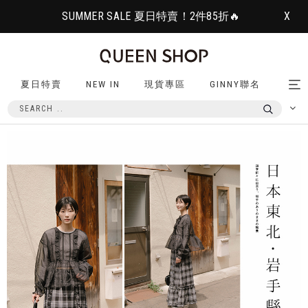
SUMMER SALE 夏日特賣！2件85折🔥
X
夏日特賣
NEW IN
現貨專區
GINNY聯名
Tog
nav