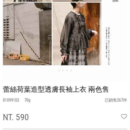
蕾絲荷葉造型透膚長袖上衣 兩色售
01099102
70
已銷售267件
NT. 590
W